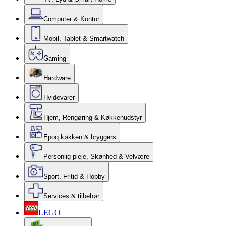
Computer & Kontor
Mobil, Tablet & Smartwatch
Gaming
Hardware
Hvidevarer
Hjem, Rengøring & Køkkenudstyr
Epoq køkken & bryggers
Personlig pleje, Skønhed & Velvære
Sport, Fritid & Hobby
Services & tilbehør
LEGO