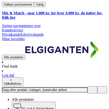
Indtast postnummer
Vælg
Mix & Match - spar 1.000 kr. for hver 4.000 kr. du køber for.
Klik
her
Spring navigationen over
Kundeservice
Privatkunde
Erhvervskunde
Mine favoritter
Alle produkter
Find butik
Log ind
Indkøbskurv
Alle produkter
TV, Lyd & Smart Home