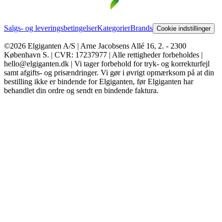
Salgs- og leveringsbetingelser
Kategorier
Brands
Cookie indstillinger
©2026 Elgiganten A/S | Arne Jacobsens Allé 16, 2. - 2300
København S. | CVR: 17237977 | Alle rettigheder forbeholdes |
hello@elgiganten.dk | Vi tager forbehold for tryk- og korrekturfejl
samt afgifts- og prisændringer. Vi gør i øvrigt opmærksom på at din
bestilling ikke er bindende for Elgiganten, før Elgiganten har
behandlet din ordre og sendt en bindende faktura.