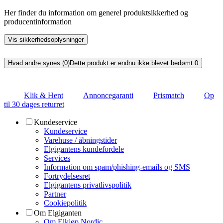
Her finder du information om generel produktsikkerhed og
producentinformation
Vis sikkerhedsoplysninger
Hvad andre synes (0)
Dette produkt er endnu ikke blevet bedømt.
0
Klik & Hent
Annoncegaranti
Prismatch
Op
til 30 dages returret
Kundeservice
Kundeservice
Varehuse / åbningstider
Elgigantens kundefordele
Services
Information om spam/phishing-emails og SMS
Fortrydelsesret
Elgigantens privatlivspolitik
Partner
Cookiepolitik
Om Elgiganten
Om Elkjøp Nordic