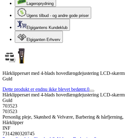
Lageroprydning
Ugens tilbud - og andre gode priser
Elgigantens Kundeklub
Elgiganten Erhverv
Hårklippersæt med 4-blads hovedlængdejustering LCD-skærm
Guld
Dette produkt er endnu ikke blevet bedømt.
0
Hårklippersæt med 4-blads hovedlængdejustering LCD-skærm
Guld
703523
703523
Personlig pleje, Skønhed & Velvære, Barbering & hårfjerning,
Hårklipper
INF
7314280320745