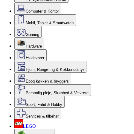
Computer & Kontor
Mobil, Tablet & Smartwatch
Gaming
Hardware
Hvidevarer
Hjem, Rengøring & Køkkenudstyr
Epoq køkken & bryggers
Personlig pleje, Skønhed & Velvære
Sport, Fritid & Hobby
Services & tilbehør
LEGO