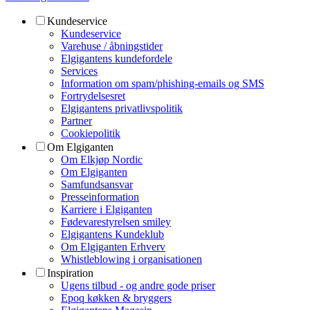
Kundeservice
Kundeservice
Varehuse / åbningstider
Elgigantens kundefordele
Services
Information om spam/phishing-emails og SMS
Fortrydelsesret
Elgigantens privatlivspolitik
Partner
Cookiepolitik
Om Elgiganten
Om Elkjøp Nordic
Om Elgiganten
Samfundsansvar
Presseinformation
Karriere i Elgiganten
Fødevarestyrelsen smiley
Elgigantens Kundeklub
Om Elgiganten Erhverv
Whistleblowing i organisationen
Inspiration
Ugens tilbud - og andre gode priser
Epoq køkken & bryggers