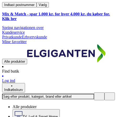
Indtast postnummer
Vælg
Mix & Match - spar 1.000 kr. for hver 4.000 kr. du køber for.
Klik
her
Spring navigationen over
Kundeservice
Privatkunde
Erhvervskunde
Mine favoritter
Alle produkter
Find butik
Log ind
Indkøbskurv
Alle produkter
TV, Lyd & Smart Home