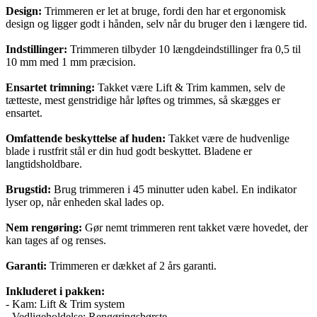
Design:
Trimmeren er let at bruge, fordi den har et ergonomisk
design og ligger godt i hånden, selv når du bruger den i længere tid.
Indstillinger:
Trimmeren tilbyder 10 længdeindstillinger fra 0,5 til
10 mm med 1 mm præcision.
Ensartet trimning:
Takket være Lift & Trim kammen, selv de
tætteste, mest genstridige hår løftes og trimmes, så skægges er
ensartet.
Omfattende beskyttelse af huden:
Takket være de hudvenlige
blade i rustfrit stål er din hud godt beskyttet. Bladene er
langtidsholdbare.
Brugstid:
Brug trimmeren i 45 minutter uden kabel. En indikator
lyser op, når enheden skal lades op.
Nem rengøring:
Gør nemt trimmeren rent takket være hovedet, der
kan tages af og renses.
Garanti:
Trimmeren er dækket af 2 års garanti.
Inkluderet i pakken:
- Kam: Lift & Trim system
- Vedligeholdelse: Rengøringsbørste