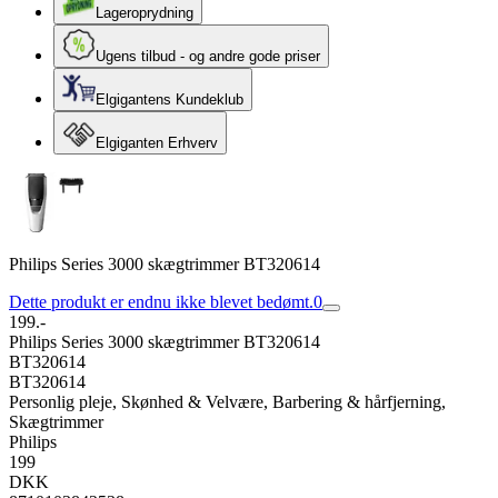
Lageroprydning
Ugens tilbud - og andre gode priser
Elgigantens Kundeklub
Elgiganten Erhverv
Philips Series 3000 skægtrimmer BT320614
Dette produkt er endnu ikke blevet bedømt.
0
199.-
Philips Series 3000 skægtrimmer BT320614
BT320614
BT320614
Personlig pleje, Skønhed & Velvære, Barbering & hårfjerning,
Skægtrimmer
Philips
199
DKK