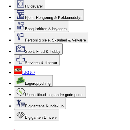
Hvidevarer
Hjem, Rengøring & Køkkenudstyr
Epoq køkken & bryggers
Personlig pleje, Skønhed & Velvære
Sport, Fritid & Hobby
Services & tilbehør
LEGO
Lageroprydning
Ugens tilbud - og andre gode priser
Elgigantens Kundeklub
Elgiganten Erhverv