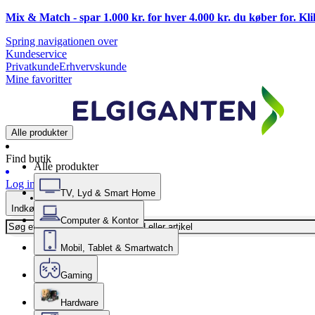
Mix & Match - spar 1.000 kr. for hver 4.000 kr. du køber for. Kl
Spring navigationen over
Kundeservice
Privatkunde
Erhvervskunde
Mine favoritter
Alle produkter
Find butik
Alle produkter
Log ind
TV, Lyd & Smart Home
Indkøbskurv
Computer & Kontor
Mobil, Tablet & Smartwatch
Gaming
Hardware