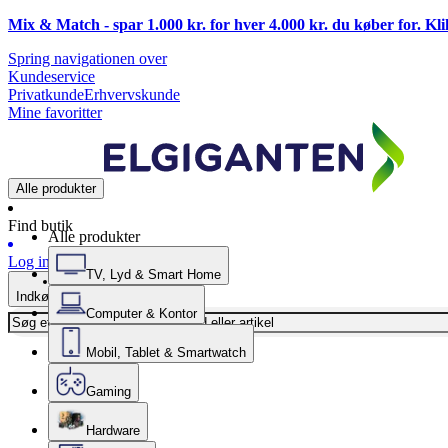
Mix & Match - spar 1.000 kr. for hver 4.000 kr. du køber for. Kl
Spring navigationen over
Kundeservice
Privatkunde
Erhvervskunde
Mine favoritter
Alle produkter
Find butik
Alle produkter
Log ind
TV, Lyd & Smart Home
Indkøbskurv
Computer & Kontor
Mobil, Tablet & Smartwatch
Gaming
Hardware