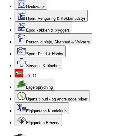
Hvidevarer
Hjem, Rengøring & Køkkenudstyr
Epoq køkken & bryggers
Personlig pleje, Skønhed & Velvære
Sport, Fritid & Hobby
Services & tilbehør
LEGO
Lageroprydning
Ugens tilbud - og andre gode priser
Elgigantens Kundeklub
Elgiganten Erhverv