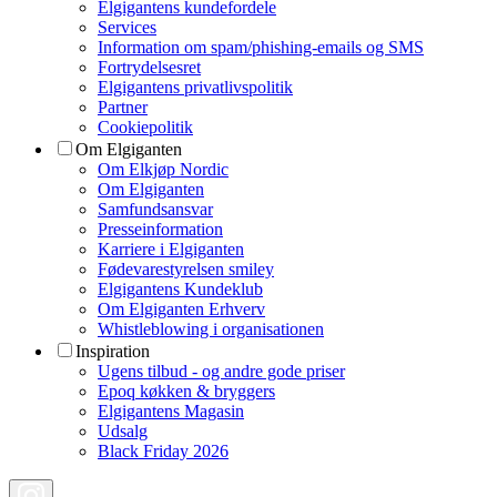
Elgigantens kundefordele
Services
Information om spam/phishing-emails og SMS
Fortrydelsesret
Elgigantens privatlivspolitik
Partner
Cookiepolitik
Om Elgiganten
Om Elkjøp Nordic
Om Elgiganten
Samfundsansvar
Presseinformation
Karriere i Elgiganten
Fødevarestyrelsen smiley
Elgigantens Kundeklub
Om Elgiganten Erhverv
Whistleblowing i organisationen
Inspiration
Ugens tilbud - og andre gode priser
Epoq køkken & bryggers
Elgigantens Magasin
Udsalg
Black Friday 2026