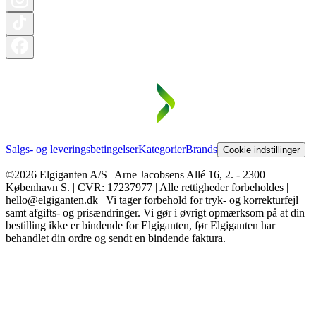
Salgs- og leveringsbetingelser
Kategorier
Brands
Cookie indstillinger
©2026 Elgiganten A/S | Arne Jacobsens Allé 16, 2. - 2300
København S. | CVR: 17237977 | Alle rettigheder forbeholdes |
hello@elgiganten.dk | Vi tager forbehold for tryk- og korrekturfejl
samt afgifts- og prisændringer. Vi gør i øvrigt opmærksom på at din
bestilling ikke er bindende for Elgiganten, før Elgiganten har
behandlet din ordre og sendt en bindende faktura.