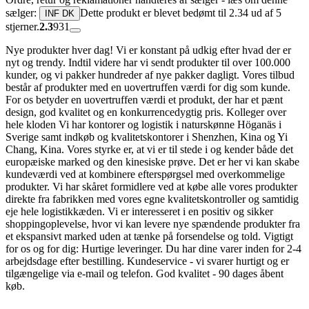
sælger:
Dette produkt er blevet bedømt til 2.34 ud af 5
INF DK
stjerner.
2.3
931
Nye produkter hver dag! Vi er konstant på udkig efter hvad der er
nyt og trendy. Indtil videre har vi sendt produkter til over 100.000
kunder, og vi pakker hundreder af nye pakker dagligt. Vores tilbud
består af produkter med en uovertruffen værdi for dig som kunde.
For os betyder en uovertruffen værdi et produkt, der har et pænt
design, god kvalitet og en konkurrencedygtig pris. Kolleger over
hele kloden Vi har kontorer og logistik i naturskønne Höganäs i
Sverige samt indkøb og kvalitetskontorer i Shenzhen, Kina og Yi
Chang, Kina. Vores styrke er, at vi er til stede i og kender både det
europæiske marked og den kinesiske prøve. Det er her vi kan skabe
kundeværdi ved at kombinere efterspørgsel med overkommelige
produkter. Vi har skåret formidlere ved at købe alle vores produkter
direkte fra fabrikken med vores egne kvalitetskontroller og samtidig
eje hele logistikkæden. Vi er interesseret i en positiv og sikker
shoppingoplevelse, hvor vi kan levere nye spændende produkter fra
et ekspansivt marked uden at tænke på forsendelse og told. Vigtigt
for os og for dig: Hurtige leveringer. Du har dine varer inden for 2-4
arbejdsdage efter bestilling. Kundeservice - vi svarer hurtigt og er
tilgængelige via e-mail og telefon. God kvalitet - 90 dages åbent
køb.