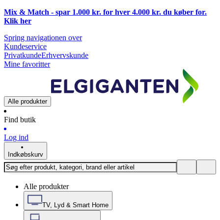
Mix & Match - spar 1.000 kr. for hver 4.000 kr. du køber for.
Klik
her
Spring navigationen over
Kundeservice
Privatkunde
Erhvervskunde
Mine favoritter
Alle produkter
Find butik
Log ind
Indkøbskurv
Alle produkter
TV, Lyd & Smart Home