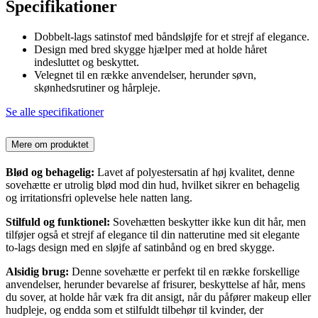
Specifikationer
Dobbelt-lags satinstof med båndsløjfe for et strejf af elegance.
Design med bred skygge hjælper med at holde håret
indesluttet og beskyttet.
Velegnet til en række anvendelser, herunder søvn,
skønhedsrutiner og hårpleje.
Se alle specifikationer
Mere om produktet
Blød og behagelig:
Lavet af polyestersatin af høj kvalitet, denne
sovehætte er utrolig blød mod din hud, hvilket sikrer en behagelig
og irritationsfri oplevelse hele natten lang.
Stilfuld og funktionel:
Sovehætten beskytter ikke kun dit hår, men
tilføjer også et strejf af elegance til din natterutine med sit elegante
to-lags design med en sløjfe af satinbånd og en bred skygge.
Alsidig brug:
Denne sovehætte er perfekt til en række forskellige
anvendelser, herunder bevarelse af frisurer, beskyttelse af hår, mens
du sover, at holde hår væk fra dit ansigt, når du påfører makeup eller
hudpleje, og endda som et stilfuldt tilbehør til kvinder, der