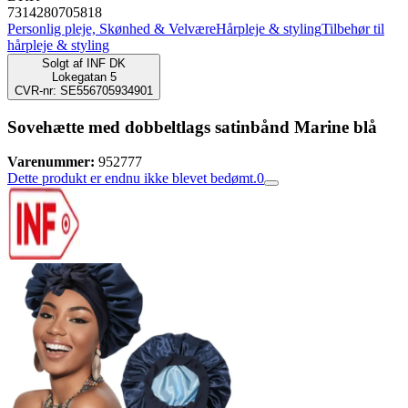
7314280705818
Personlig pleje, Skønhed & Velvære
Hårpleje & styling
Tilbehør til
hårpleje & styling
Solgt af
INF DK
Lokegatan 5
CVR-nr: SE556705934901
Sovehætte med dobbeltlags satinbånd Marine blå
Varenummer:
952777
Dette produkt er endnu ikke blevet bedømt.
0