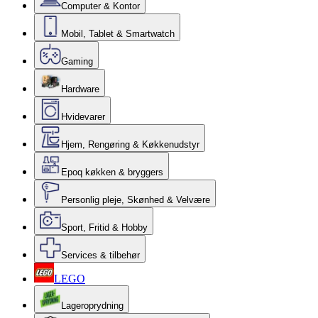
Computer & Kontor
Mobil, Tablet & Smartwatch
Gaming
Hardware
Hvidevarer
Hjem, Rengøring & Køkkenudstyr
Epoq køkken & bryggers
Personlig pleje, Skønhed & Velvære
Sport, Fritid & Hobby
Services & tilbehør
LEGO
Lageroprydning