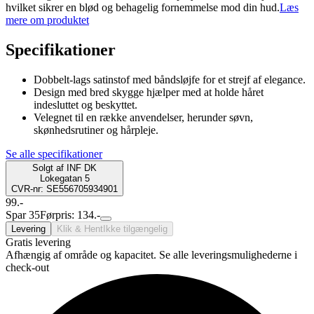
hvilket sikrer en blød og behagelig fornemmelse mod din hud.
Læs
mere om produktet
Specifikationer
Dobbelt-lags satinstof med båndsløjfe for et strejf af elegance.
Design med bred skygge hjælper med at holde håret
indesluttet og beskyttet.
Velegnet til en række anvendelser, herunder søvn,
skønhedsrutiner og hårpleje.
Se alle specifikationer
Solgt af
INF DK
Lokegatan 5
CVR-nr: SE556705934901
99.-
Spar 35
Førpris: 134.-
Levering
Klik & Hent
Ikke tilgængelig
Gratis levering
Afhængig af område og kapacitet. Se alle leveringsmulighederne i
check-out