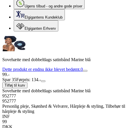
Ugens tilbud - og andre gode priser
Elgigantens Kundeklub
Elgiganten Erhverv
Sovehætte med dobbeltlags satinbånd Marine blå
Dette produkt er endnu ikke blevet bedømt.
0
99.-
Spar 35
Førpris: 134.-
Tilføj til kurv
Sovehætte med dobbeltlags satinbånd Marine blå
952777
952777
Personlig pleje, Skønhed & Velvære, Hårpleje & styling, Tilbehør til
hårpleje & styling
INF
99
DKK