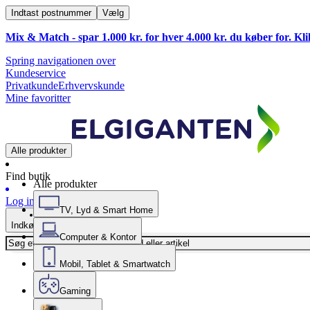
Indtast postnummer
Vælg
Mix & Match - spar 1.000 kr. for hver 4.000 kr. du køber for. Kl
Spring navigationen over
Kundeservice
Privatkunde
Erhvervskunde
Mine favoritter
Alle produkter
Find butik
Alle produkter
Log ind
TV, Lyd & Smart Home
Indkøbskurv
Computer & Kontor
Mobil, Tablet & Smartwatch
Gaming