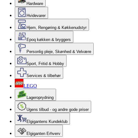
Hardware
Hvidevarer
Hjem, Rengøring & Køkkenudstyr
Epoq køkken & bryggers
Personlig pleje, Skønhed & Velvære
Sport, Fritid & Hobby
Services & tilbehør
LEGO
Lageroprydning
Ugens tilbud - og andre gode priser
Elgigantens Kundeklub
Elgiganten Erhverv