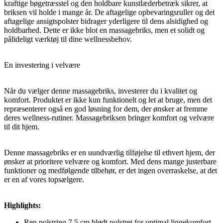
kraftige bøgetræsstel og den holdbare kunstlæderbetræk sikrer, at
briksen vil holde i mange år. De aftagelige opbevaringsruller og det
aftagelige ansigtspolster bidrager yderligere til dens alsidighed og
holdbarhed. Dette er ikke blot en massagebriks, men et solidt og
pålideligt værktøj til dine wellnessbehov.
En investering i velvære
Når du vælger denne massagebriks, investerer du i kvalitet og
komfort. Produktet er ikke kun funktionelt og let at bruge, men det
repræsenterer også en god løsning for dem, der ønsker at fremme
deres wellness-rutiner. Massagebriksen bringer komfort og velvære
til dit hjem.
Denne massagebriks er en uundværlig tilføjelse til ethvert hjem, der
ønsker at prioritere velvære og komfort. Med dens mange justerbare
funktioner og medfølgende tilbehør, er det ingen overraskelse, at det
er en af vores topsælgere.
Highlights:
Ren polstring 7,5 cm blødt polstret for optimal liggekomfort