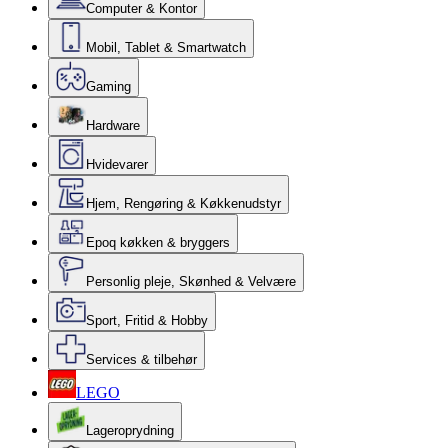
Computer & Kontor
Mobil, Tablet & Smartwatch
Gaming
Hardware
Hvidevarer
Hjem, Rengøring & Køkkenudstyr
Epoq køkken & bryggers
Personlig pleje, Skønhed & Velvære
Sport, Fritid & Hobby
Services & tilbehør
LEGO
Lageroprydning