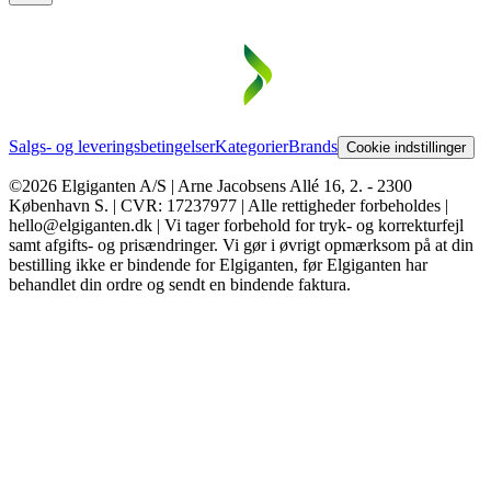
Salgs- og leveringsbetingelser
Kategorier
Brands
Cookie indstillinger
©2026 Elgiganten A/S | Arne Jacobsens Allé 16, 2. - 2300
København S. | CVR: 17237977 | Alle rettigheder forbeholdes |
hello@elgiganten.dk | Vi tager forbehold for tryk- og korrekturfejl
samt afgifts- og prisændringer. Vi gør i øvrigt opmærksom på at din
bestilling ikke er bindende for Elgiganten, før Elgiganten har
behandlet din ordre og sendt en bindende faktura.