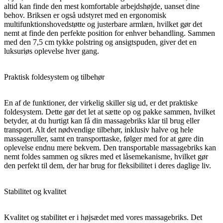
altid kan finde den mest komfortable arbejdshøjde, uanset dine
behov. Briksen er også udstyret med en ergonomisk
multifunktionshovedstøtte og justerbare armlæn, hvilket gør det
nemt at finde den perfekte position for enhver behandling. Sammen
med den 7,5 cm tykke polstring og ansigtspuden, giver det en
luksuriøs oplevelse hver gang.
Praktisk foldesystem og tilbehør
En af de funktioner, der virkelig skiller sig ud, er det praktiske
foldesystem. Dette gør det let at sætte op og pakke sammen, hvilket
betyder, at du hurtigt kan få din massagebriks klar til brug eller
transport. Alt det nødvendige tilbehør, inklusiv halve og hele
massageruller, samt en transporttaske, følger med for at gøre din
oplevelse endnu mere bekvem. Den transportable massagebriks kan
nemt foldes sammen og sikres med et låsemekanisme, hvilket gør
den perfekt til dem, der har brug for fleksibilitet i deres daglige liv.
Stabilitet og kvalitet
Kvalitet og stabilitet er i højsædet med vores massagebriks. Det