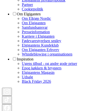
Elgigantens privatlivspolitik
Partner
Cookiepolitik
Om Elgiganten
Om Elkjøp Nordic
Om Elgiganten
Samfundsansvar
Presseinformation
Karriere i Elgiganten
Fødevarestyrelsen smiley
Elgigantens Kundeklub
Om Elgiganten Erhverv
Whistleblowing i organisationen
Inspiration
Ugens tilbud - og andre gode priser
Epoq køkken & bryggers
Elgigantens Magasin
Udsalg
Black Friday 2026