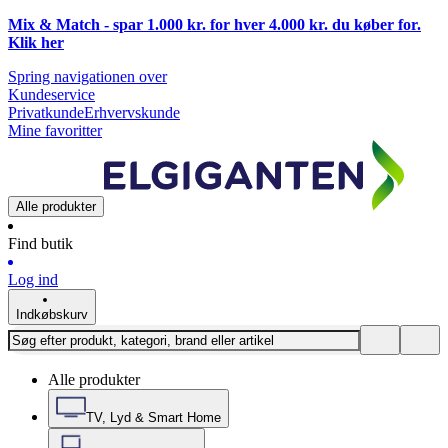
Mix & Match - spar 1.000 kr. for hver 4.000 kr. du køber for.
Klik
her
Spring navigationen over
Kundeservice
Privatkunde
Erhvervskunde
Mine favoritter
Alle produkter
Find butik
Log ind
Indkøbskurv
Alle produkter
TV, Lyd & Smart Home