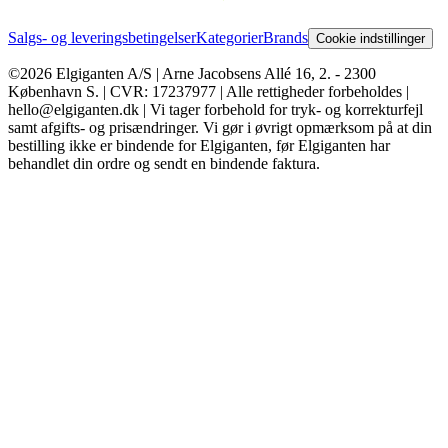
Salgs- og leveringsbetingelser
Kategorier
Brands
Cookie indstillinger
©2026 Elgiganten A/S | Arne Jacobsens Allé 16, 2. - 2300
København S. | CVR: 17237977 | Alle rettigheder forbeholdes |
hello@elgiganten.dk | Vi tager forbehold for tryk- og korrekturfejl
samt afgifts- og prisændringer. Vi gør i øvrigt opmærksom på at din
bestilling ikke er bindende for Elgiganten, før Elgiganten har
behandlet din ordre og sendt en bindende faktura.