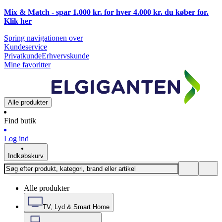
Mix & Match - spar 1.000 kr. for hver 4.000 kr. du køber for.
Klik
her
Spring navigationen over
Kundeservice
Privatkunde
Erhvervskunde
Mine favoritter
Alle produkter
Find butik
Log ind
Indkøbskurv
Alle produkter
TV, Lyd & Smart Home