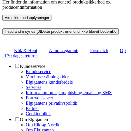
Her finder du information om generel produktsikkerhed og
producentinformation
Vis sikkerhedsoplysninger
Hvad andre synes (0)
Dette produkt er endnu ikke blevet bedømt.
0
Klik & Hent
Annoncegaranti
Prismatch
Op
til 30 dages returret
Kundeservice
Kundeservice
Varehuse / åbningstider
Elgigantens kundefordele
Services
Information om spam/phishing-emails og SMS
Fortrydelsesret
Elgigantens privatlivspolitik
Partner
Cookiepolitik
Om Elgiganten
Om Elkjøp Nordic
Om Elgiganten