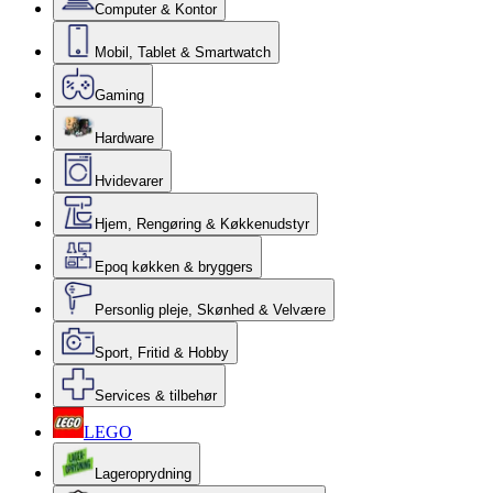
Computer & Kontor
Mobil, Tablet & Smartwatch
Gaming
Hardware
Hvidevarer
Hjem, Rengøring & Køkkenudstyr
Epoq køkken & bryggers
Personlig pleje, Skønhed & Velvære
Sport, Fritid & Hobby
Services & tilbehør
LEGO
Lageroprydning