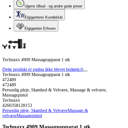
Ugens tilbud - og andre gode priser
Elgigantens Kundeklub
Elgiganten Erhverv
Technaxx 4909 Massageapparat 1 stk
Dette produkt er endnu ikke blevet bedømt.
0
Technaxx 4909 Massageapparat 1 stk
472489
472489
Personlig pleje, Skønhed & Velvære, Massage & velvære,
Massagepistol
Technaxx
4260358128153
Personlig pleje, Skønhed & Velvære
Massage &
velvære
Massagepistol
Technaxx 4909 Massageapparat 1 stk