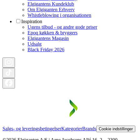
Elgigantens Kundeklub
Om Elgiganten Erhverv
Whistleblowing i organisationen
Inspiration
Ugens tilbud - og andre gode priser
Epoq køkken & bryggers
Elgigantens Magasin
Udsalg
Black Friday 2026
Salgs- og leveringsbetingelser
Kategorier
Brands
Cookie indstillinger
©2026 Elgiganten A/S | Arne Jacobsens Allé 16, 2. - 2300