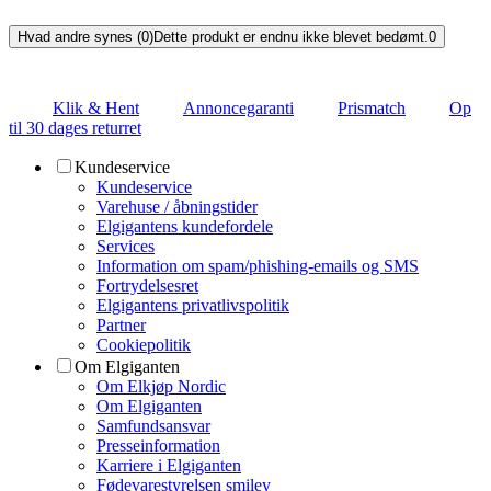
Hvad andre synes (0)
Dette produkt er endnu ikke blevet bedømt.
0
Klik & Hent
Annoncegaranti
Prismatch
Op
til 30 dages returret
Kundeservice
Kundeservice
Varehuse / åbningstider
Elgigantens kundefordele
Services
Information om spam/phishing-emails og SMS
Fortrydelsesret
Elgigantens privatlivspolitik
Partner
Cookiepolitik
Om Elgiganten
Om Elkjøp Nordic
Om Elgiganten
Samfundsansvar
Presseinformation
Karriere i Elgiganten
Fødevarestyrelsen smiley