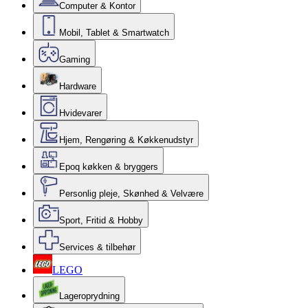
Computer & Kontor
Mobil, Tablet & Smartwatch
Gaming
Hardware
Hvidevarer
Hjem, Rengøring & Køkkenudstyr
Epoq køkken & bryggers
Personlig pleje, Skønhed & Velvære
Sport, Fritid & Hobby
Services & tilbehør
LEGO
Lageroprydning