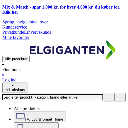
Mix & Match - spar 1.000 kr. for hver 4.000 kr. du køber for.
Klik
her
Spring navigationen over
Kundeservice
Privatkunde
Erhvervskunde
Mine favoritter
Alle produkter
Find butik
Log ind
Indkøbskurv
Alle produkter
TV, Lyd & Smart Home