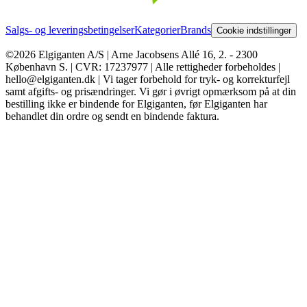
Salgs- og leveringsbetingelser
Kategorier
Brands
Cookie indstillinger
©2026 Elgiganten A/S | Arne Jacobsens Allé 16, 2. - 2300
København S. | CVR: 17237977 | Alle rettigheder forbeholdes |
hello@elgiganten.dk | Vi tager forbehold for tryk- og korrekturfejl
samt afgifts- og prisændringer. Vi gør i øvrigt opmærksom på at din
bestilling ikke er bindende for Elgiganten, før Elgiganten har
behandlet din ordre og sendt en bindende faktura.