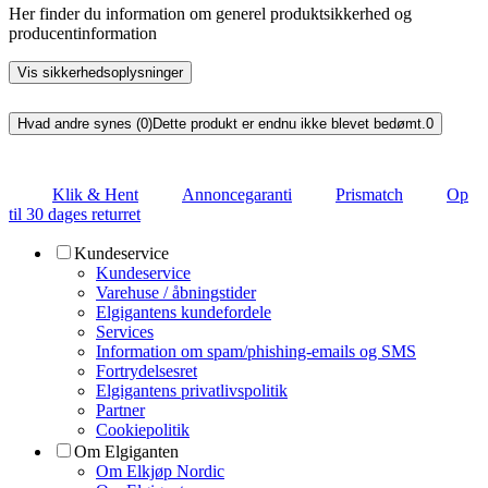
Her finder du information om generel produktsikkerhed og
producentinformation
Vis sikkerhedsoplysninger
Hvad andre synes (0)
Dette produkt er endnu ikke blevet bedømt.
0
Klik & Hent
Annoncegaranti
Prismatch
Op
til 30 dages returret
Kundeservice
Kundeservice
Varehuse / åbningstider
Elgigantens kundefordele
Services
Information om spam/phishing-emails og SMS
Fortrydelsesret
Elgigantens privatlivspolitik
Partner
Cookiepolitik
Om Elgiganten
Om Elkjøp Nordic