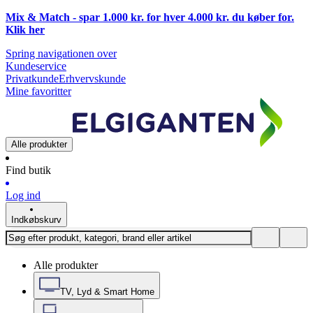
Mix & Match - spar 1.000 kr. for hver 4.000 kr. du køber for.
Klik
her
Spring navigationen over
Kundeservice
Privatkunde
Erhvervskunde
Mine favoritter
Alle produkter
Find butik
Log ind
Indkøbskurv
Alle produkter
TV, Lyd & Smart Home