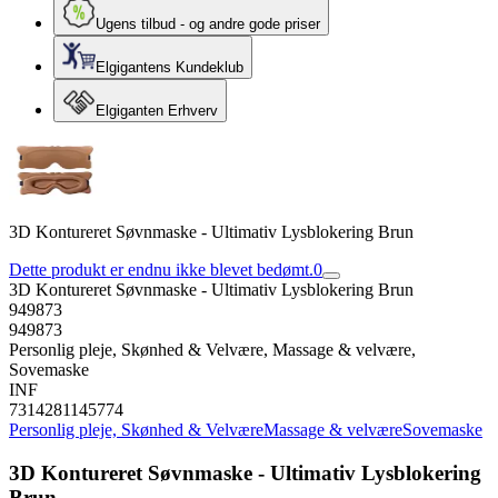
Ugens tilbud - og andre gode priser
Elgigantens Kundeklub
Elgiganten Erhverv
3D Kontureret Søvnmaske - Ultimativ Lysblokering Brun
Dette produkt er endnu ikke blevet bedømt.
0
3D Kontureret Søvnmaske - Ultimativ Lysblokering Brun
949873
949873
Personlig pleje, Skønhed & Velvære, Massage & velvære,
Sovemaske
INF
7314281145774
Personlig pleje, Skønhed & Velvære
Massage & velvære
Sovemaske
3D Kontureret Søvnmaske - Ultimativ Lysblokering
Brun