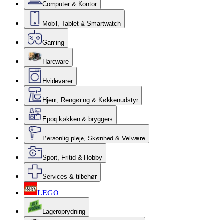
Computer & Kontor
Mobil, Tablet & Smartwatch
Gaming
Hardware
Hvidevarer
Hjem, Rengøring & Køkkenudstyr
Epoq køkken & bryggers
Personlig pleje, Skønhed & Velvære
Sport, Fritid & Hobby
Services & tilbehør
LEGO
Lageroprydning