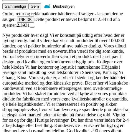
Sammenlign
Gem
Ønskeskyen
Ordre, retur og reklamationer håndteres af sælger - læs om denne
sælger:
Dette produkt er blevet bedømt til 2.34 ud af 5
INF DK
stjerner.
2.3
931
Nye produkter hver dag! Vi er konstant på udkig efter hvad der er
nyt og trendy. Indtil videre har vi sendt produkter til over 100.000
kunder, og vi pakker hundreder af nye pakker dagligt. Vores tilbud
består af produkter med en uovertruffen værdi for dig som kunde.
For os betyder en uovertruffen værdi et produkt, der har et pænt
design, god kvalitet og en konkurrencedygtig pris. Kolleger over
hele kloden Vi har kontorer og logistik i naturskønne Höganäs i
Sverige samt indkøb og kvalitetskontorer i Shenzhen, Kina og Yi
Chang, Kina. Vores styrke er, at vi er til stede i og kender både det
europæiske marked og den kinesiske prøve. Det er her vi kan skabe
kundeværdi ved at kombinere efterspørgsel med overkommelige
produkter. Vi har skåret formidlere ved at købe alle vores produkter
direkte fra fabrikken med vores egne kvalitetskontroller og samtidig
eje hele logistikkæden. Vi er interesseret i en positiv og sikker
shoppingoplevelse, hvor vi kan levere nye spændende produkter fra
et ekspansivt marked uden at tænke på forsendelse og told. Vigtigt
for os og for dig: Hurtige leveringer. Du har dine varer inden for 2-4
arbejdsdage efter bestilling. Kundeservice - vi svarer hurtigt og er
tilgængelige via e-mail og telefon. God kvalitet - 90 dages åbent