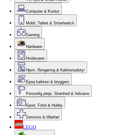
Computer & Kontor
Mobil, Tablet & Smartwatch
Gaming
Hardware
Hvidevarer
Hjem, Rengøring & Køkkenudstyr
Epoq køkken & bryggers
Personlig pleje, Skønhed & Velvære
Sport, Fritid & Hobby
Services & tilbehør
LEGO