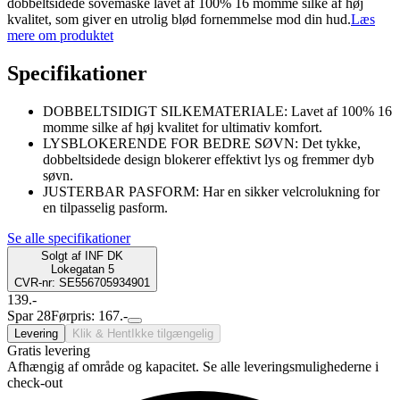
dobbeltsidede sovemaske lavet af 100% 16 momme silke af høj
kvalitet, som giver en utrolig blød fornemmelse mod din hud.
Læs
mere om produktet
Specifikationer
DOBBELTSIDIGT SILKEMATERIALE: Lavet af 100% 16
momme silke af høj kvalitet for ultimativ komfort.
LYSBLOKERENDE FOR BEDRE SØVN: Det tykke,
dobbeltsidede design blokerer effektivt lys og fremmer dyb
søvn.
JUSTERBAR PASFORM: Har en sikker velcrolukning for
en tilpasselig pasform.
Se alle specifikationer
Solgt af
INF DK
Lokegatan 5
CVR-nr: SE556705934901
139.-
Spar 28
Førpris: 167.-
Levering
Klik & Hent
Ikke tilgængelig
Gratis levering
Afhængig af område og kapacitet. Se alle leveringsmulighederne i
check-out