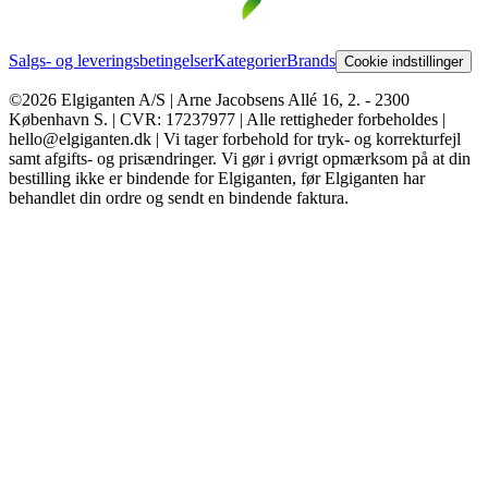
Salgs- og leveringsbetingelser
Kategorier
Brands
Cookie indstillinger
©2026 Elgiganten A/S | Arne Jacobsens Allé 16, 2. - 2300
København S. | CVR: 17237977 | Alle rettigheder forbeholdes |
hello@elgiganten.dk | Vi tager forbehold for tryk- og korrekturfejl
samt afgifts- og prisændringer. Vi gør i øvrigt opmærksom på at din
bestilling ikke er bindende for Elgiganten, før Elgiganten har
behandlet din ordre og sendt en bindende faktura.