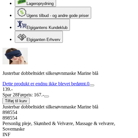
Lageroprydning
Ugens tilbud - og andre gode priser
Elgigantens Kundeklub
Elgiganten Erhverv
Justerbar dobbeltsidet silkesøvnmaske Marine blå
Dette produkt er endnu ikke blevet bedømt.
0
139.-
Spar 28
Førpris: 167.-
Tilføj til kurv
Justerbar dobbeltsidet silkesøvnmaske Marine blå
898554
898554
Personlig pleje, Skønhed & Velvære, Massage & velvære,
Sovemaske
INF