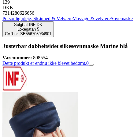
139
DKK
7314280626656
Personlig pleje, Skønhed & Velvære
Massage & velvære
Sovemaske
Solgt af
INF DK
Lokegatan 5
CVR-nr: SE556705934901
Justerbar dobbeltsidet silkesøvnmaske Marine blå
Varenummer:
898554
Dette produkt er endnu ikke blevet bedømt.
0