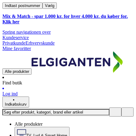
Indtast postnummer
Vælg
Mix & Match - spar 1.000 kr. for hver 4.000 kr. du køber for.
Klik
her
Spring navigationen over
Kundeservice
Privatkunde
Erhvervskunde
Mine favoritter
Alle produkter
Find butik
Log ind
Indkøbskurv
Alle produkter
TV, Lyd & Smart Home