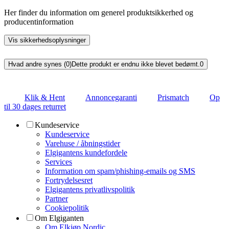
Her finder du information om generel produktsikkerhed og
producentinformation
Vis sikkerhedsoplysninger
Hvad andre synes (0)
Dette produkt er endnu ikke blevet bedømt.
0
Klik & Hent
Annoncegaranti
Prismatch
Op
til 30 dages returret
Kundeservice
Kundeservice
Varehuse / åbningstider
Elgigantens kundefordele
Services
Information om spam/phishing-emails og SMS
Fortrydelsesret
Elgigantens privatlivspolitik
Partner
Cookiepolitik
Om Elgiganten
Om Elkjøp Nordic