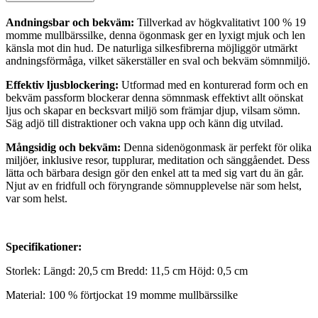
Andningsbar och bekväm:
Tillverkad av högkvalitativt 100 % 19
momme mullbärssilke, denna ögonmask ger en lyxigt mjuk och len
känsla mot din hud. De naturliga silkesfibrerna möjliggör utmärkt
andningsförmåga, vilket säkerställer en sval och bekväm sömnmiljö.
Effektiv ljusblockering:
Utformad med en konturerad form och en
bekväm passform blockerar denna sömnmask effektivt allt oönskat
ljus och skapar en becksvart miljö som främjar djup, vilsam sömn.
Säg adjö till distraktioner och vakna upp och känn dig utvilad.
Mångsidig och bekväm:
Denna sidenögonmask är perfekt för olika
miljöer, inklusive resor, tupplurar, meditation och sänggåendet. Dess
lätta och bärbara design gör den enkel att ta med sig vart du än går.
Njut av en fridfull och föryngrande sömnupplevelse när som helst,
var som helst.
Specifikationer:
Storlek: Längd: 20,5 cm Bredd: 11,5 cm Höjd: 0,5 cm
Material: 100 % förtjockat 19 momme mullbärssilke