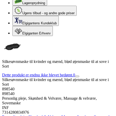
Lageroprydning
Ugens tilbud - og andre gode priser
Elgigantens Kundeklub
Elgiganten Erhverv
Silkesøvnmaske til kvinder og mænd, blød øjenmaske til at sove i
Sort
Dette produkt er endnu ikke blevet bedømt.
0
Silkesøvnmaske til kvinder og mænd, blød øjenmaske til at sove i
Sort
898540
898540
Personlig pleje, Skønhed & Velvære, Massage & velvære,
Sovemaske
INF
7314280834976