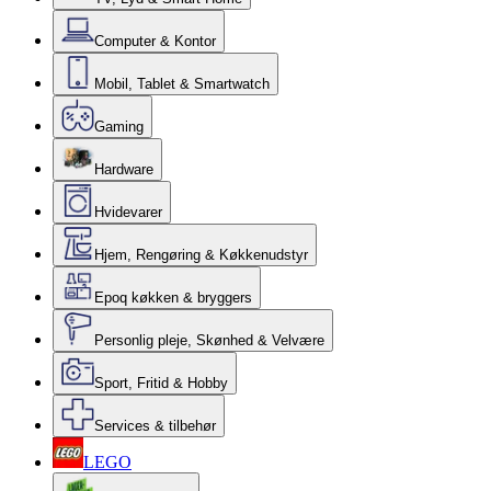
Computer & Kontor
Mobil, Tablet & Smartwatch
Gaming
Hardware
Hvidevarer
Hjem, Rengøring & Køkkenudstyr
Epoq køkken & bryggers
Personlig pleje, Skønhed & Velvære
Sport, Fritid & Hobby
Services & tilbehør
LEGO