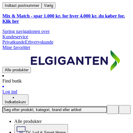
Indtast postnummer
Vælg
Mix & Match - spar 1.000 kr. for hver 4.000 kr. du køber for.
Klik
her
Spring navigationen over
Kundeservice
Privatkunde
Erhvervskunde
Mine favoritter
Alle produkter
Find butik
Log ind
Indkøbskurv
Alle produkter
TV, Lyd & Smart Home