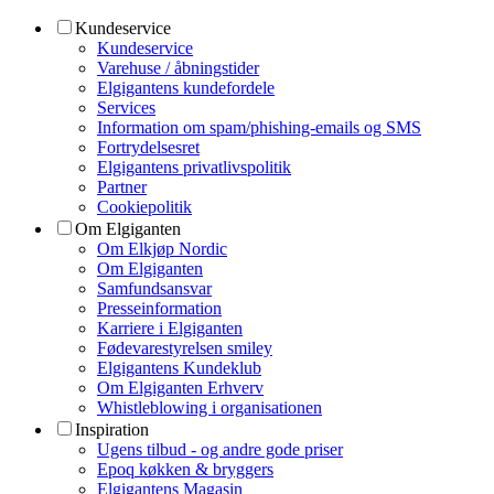
Kundeservice
Kundeservice
Varehuse / åbningstider
Elgigantens kundefordele
Services
Information om spam/phishing-emails og SMS
Fortrydelsesret
Elgigantens privatlivspolitik
Partner
Cookiepolitik
Om Elgiganten
Om Elkjøp Nordic
Om Elgiganten
Samfundsansvar
Presseinformation
Karriere i Elgiganten
Fødevarestyrelsen smiley
Elgigantens Kundeklub
Om Elgiganten Erhverv
Whistleblowing i organisationen
Inspiration
Ugens tilbud - og andre gode priser
Epoq køkken & bryggers
Elgigantens Magasin