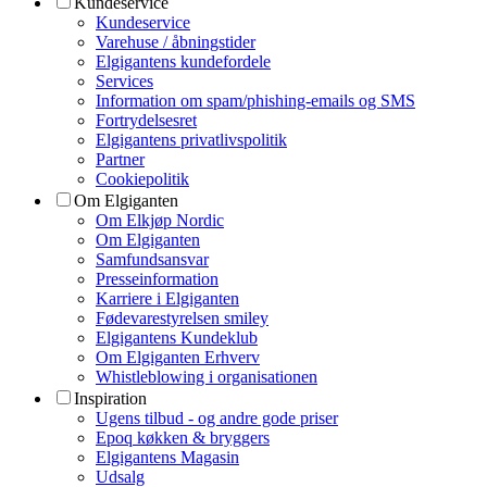
Kundeservice
Kundeservice
Varehuse / åbningstider
Elgigantens kundefordele
Services
Information om spam/phishing-emails og SMS
Fortrydelsesret
Elgigantens privatlivspolitik
Partner
Cookiepolitik
Om Elgiganten
Om Elkjøp Nordic
Om Elgiganten
Samfundsansvar
Presseinformation
Karriere i Elgiganten
Fødevarestyrelsen smiley
Elgigantens Kundeklub
Om Elgiganten Erhverv
Whistleblowing i organisationen
Inspiration
Ugens tilbud - og andre gode priser
Epoq køkken & bryggers
Elgigantens Magasin
Udsalg