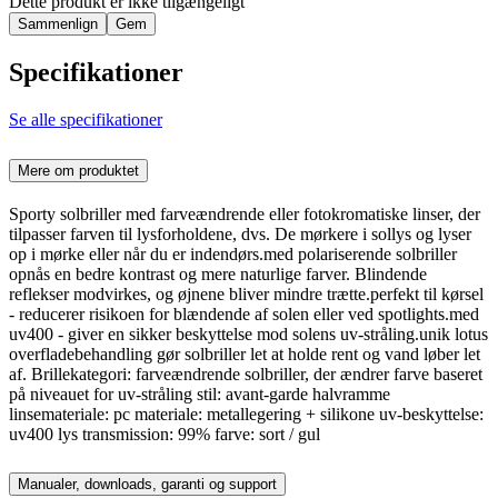
Dette produkt er ikke tilgængeligt
Sammenlign
Gem
Specifikationer
Se alle specifikationer
Mere om produktet
Sporty solbriller med farveændrende eller fotokromatiske linser, der
tilpasser farven til lysforholdene, dvs. De mørkere i sollys og lyser
op i mørke eller når du er indendørs.med polariserende solbriller
opnås en bedre kontrast og mere naturlige farver. Blindende
reflekser modvirkes, og øjnene bliver mindre trætte.perfekt til kørsel
- reducerer risikoen for blændende af solen eller ved spotlights.med
uv400 - giver en sikker beskyttelse mod solens uv-stråling.unik lotus
overfladebehandling gør solbriller let at holde rent og vand løber let
af. Brillekategori: farveændrende solbriller, der ændrer farve baseret
på niveauet for uv-stråling stil: avant-garde halvramme
linsemateriale: pc materiale: metallegering + silikone uv-beskyttelse:
uv400 lys transmission: 99% farve: sort / gul
Manualer, downloads, garanti og support