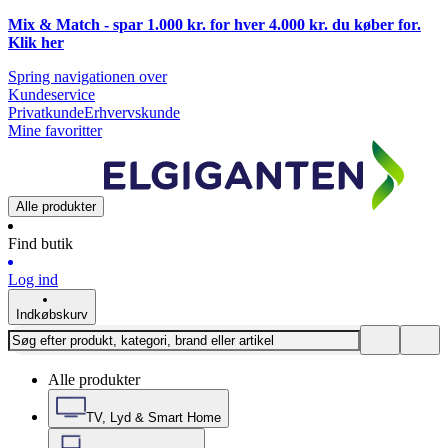
Mix & Match - spar 1.000 kr. for hver 4.000 kr. du køber for.
Klik
her
Spring navigationen over
Kundeservice
Privatkunde
Erhvervskunde
Mine favoritter
Alle produkter
Find butik
Log ind
Indkøbskurv
Alle produkter
TV, Lyd & Smart Home