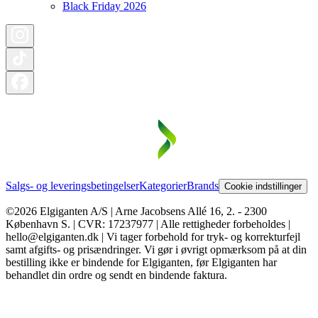
Black Friday 2026
Salgs- og leveringsbetingelser
Kategorier
Brands
Cookie indstillinger
©2026 Elgiganten A/S | Arne Jacobsens Allé 16, 2. - 2300
København S. | CVR: 17237977 | Alle rettigheder forbeholdes |
hello@elgiganten.dk | Vi tager forbehold for tryk- og korrekturfejl
samt afgifts- og prisændringer. Vi gør i øvrigt opmærksom på at din
bestilling ikke er bindende for Elgiganten, før Elgiganten har
behandlet din ordre og sendt en bindende faktura.