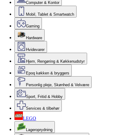
Computer & Kontor
Mobil, Tablet & Smartwatch
Gaming
Hardware
Hvidevarer
Hjem, Rengøring & Køkkenudstyr
Epoq køkken & bryggers
Personlig pleje, Skønhed & Velvære
Sport, Fritid & Hobby
Services & tilbehør
LEGO
Lageroprydning