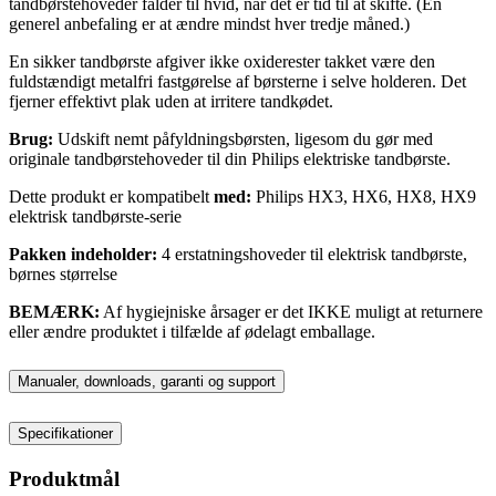
tandbørstehoveder falder til hvid, når det er tid til at skifte. (En
generel anbefaling er at ændre mindst hver tredje måned.)
En sikker tandbørste afgiver ikke oxiderester takket være den
fuldstændigt metalfri fastgørelse af børsterne i selve holderen. Det
fjerner effektivt plak uden at irritere tandkødet.
Brug:
Udskift nemt påfyldningsbørsten, ligesom du gør med
originale tandbørstehoveder til din Philips elektriske tandbørste.
Dette produkt er kompatibelt
med:
Philips HX3, HX6, HX8, HX9
elektrisk tandbørste-serie
Pakken indeholder:
4 erstatningshoveder til elektrisk tandbørste,
børnes størrelse
BEMÆRK:
Af hygiejniske årsager er det IKKE muligt at returnere
eller ændre produktet i tilfælde af ødelagt emballage.
Manualer, downloads, garanti og support
Specifikationer
Produktmål