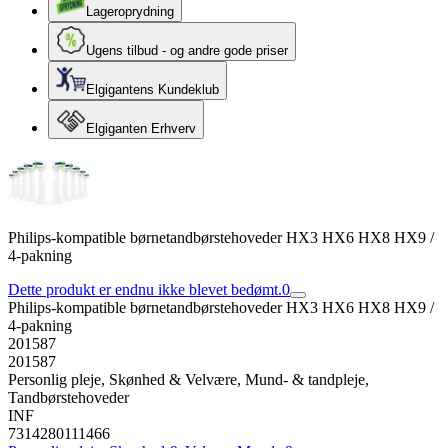
Lageroprydning
Ugens tilbud - og andre gode priser
Elgigantens Kundeklub
Elgiganten Erhverv
Philips-kompatible børnetandbørstehoveder HX3 HX6 HX8 HX9 /
4-pakning
Dette produkt er endnu ikke blevet bedømt.
0
Philips-kompatible børnetandbørstehoveder HX3 HX6 HX8 HX9 /
4-pakning
201587
201587
Personlig pleje, Skønhed & Velvære, Mund- & tandpleje,
Tandbørstehoveder
INF
7314280111466