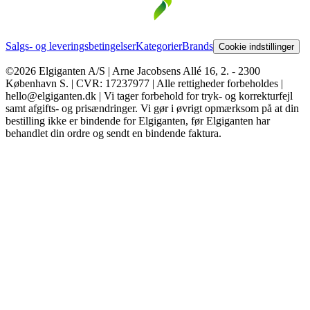
Salgs- og leveringsbetingelser
Kategorier
Brands
Cookie indstillinger
©2026 Elgiganten A/S | Arne Jacobsens Allé 16, 2. - 2300
København S. | CVR: 17237977 | Alle rettigheder forbeholdes |
hello@elgiganten.dk | Vi tager forbehold for tryk- og korrekturfejl
samt afgifts- og prisændringer. Vi gør i øvrigt opmærksom på at din
bestilling ikke er bindende for Elgiganten, før Elgiganten har
behandlet din ordre og sendt en bindende faktura.