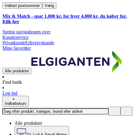
Indtast postnummer
Vælg
Mix & Match - spar 1.000 kr. for hver 4.000 kr. du køber for.
Klik
her
Spring navigationen over
Kundeservice
Privatkunde
Erhvervskunde
Mine favoritter
Alle produkter
Find butik
Log ind
Indkøbskurv
Alle produkter
TV, Lyd & Smart Home