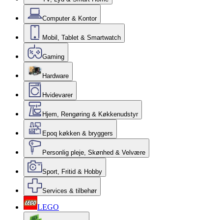
Computer & Kontor
Mobil, Tablet & Smartwatch
Gaming
Hardware
Hvidevarer
Hjem, Rengøring & Køkkenudstyr
Epoq køkken & bryggers
Personlig pleje, Skønhed & Velvære
Sport, Fritid & Hobby
Services & tilbehør
LEGO