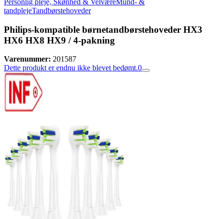
Personlig pleje, Skønhed & Velvære
Mund- &
tandpleje
Tandbørstehoveder
Philips-kompatible børnetandbørstehoveder HX3
HX6 HX8 HX9 / 4-pakning
Varenummer:
201587
Dette produkt er endnu ikke blevet bedømt.
0