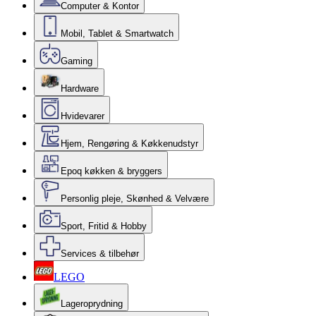
Computer & Kontor
Mobil, Tablet & Smartwatch
Gaming
Hardware
Hvidevarer
Hjem, Rengøring & Køkkenudstyr
Epoq køkken & bryggers
Personlig pleje, Skønhed & Velvære
Sport, Fritid & Hobby
Services & tilbehør
LEGO
Lageroprydning