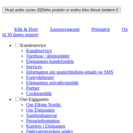
Hvad andre synes (0)
Dette produkt er endnu ikke blevet bedømt.
0
Klik & Hent
Annoncegaranti
Prismatch
Op
til 30 dages returret
Kundeservice
Kundeservice
Varehuse / åbningstider
Elgigantens kundefordele
Services
Information om spam/phishing-emails og SMS
Fortrydelsesret
Elgigantens privatlivspolitik
Partner
Cookiepolitik
Om Elgiganten
Om Elkjøp Nordic
Om Elgiganten
Samfundsansvar
Presseinformation
Karriere i Elgiganten
Fødevarestyrelsen smiley