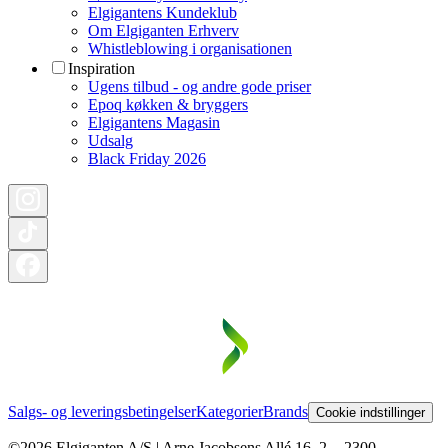
Elgigantens Kundeklub
Om Elgiganten Erhverv
Whistleblowing i organisationen
Inspiration
Ugens tilbud - og andre gode priser
Epoq køkken & bryggers
Elgigantens Magasin
Udsalg
Black Friday 2026
Salgs- og leveringsbetingelser
Kategorier
Brands
Cookie indstillinger
©2026 Elgiganten A/S | Arne Jacobsens Allé 16, 2. - 2300