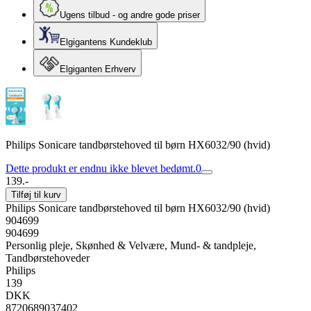
Ugens tilbud - og andre gode priser
Elgigantens Kundeklub
Elgiganten Erhverv
Philips Sonicare tandbørstehoved til børn HX6032/90 (hvid)
Dette produkt er endnu ikke blevet bedømt.
0
139.-
Tilføj til kurv
Philips Sonicare tandbørstehoved til børn HX6032/90 (hvid)
904699
904699
Personlig pleje, Skønhed & Velvære, Mund- & tandpleje,
Tandbørstehoveder
Philips
139
DKK
8720689037402