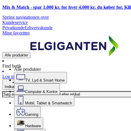
Mix & Match - spar 1.000 kr. for hver 4.000 kr. du køber for. Kl
Spring navigationen over
Kundeservice
Privatkunde
Erhvervskunde
Mine favoritter
Alle produkter
Find butik
Alle produkter
Log ind
TV, Lyd & Smart Home
Indkøbskurv
Computer & Kontor
Mobil, Tablet & Smartwatch
Gaming
Hardware