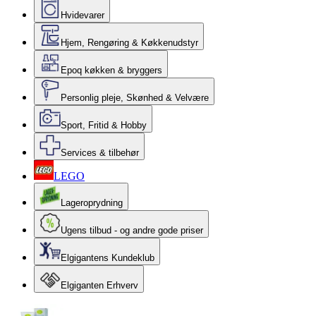
Hvidevarer
Hjem, Rengøring & Køkkenudstyr
Epoq køkken & bryggers
Personlig pleje, Skønhed & Velvære
Sport, Fritid & Hobby
Services & tilbehør
LEGO
Lageroprydning
Ugens tilbud - og andre gode priser
Elgigantens Kundeklub
Elgiganten Erhverv