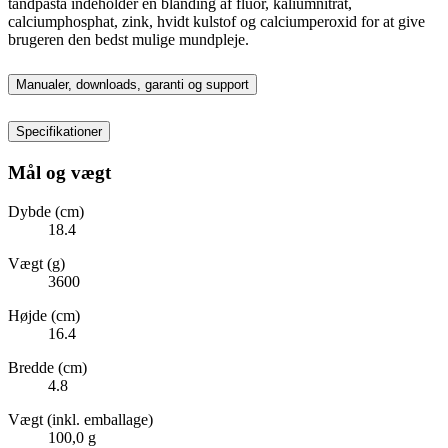
tandpasta indeholder en blanding af fluor, kaliumnitrat,
calciumphosphat, zink, hvidt kulstof og calciumperoxid for at give
brugeren den bedst mulige mundpleje.
Manualer, downloads, garanti og support
Specifikationer
Mål og vægt
Dybde (cm)
18.4
Vægt (g)
3600
Højde (cm)
16.4
Bredde (cm)
4.8
Vægt (inkl. emballage)
100,0 g