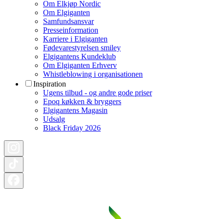
Om Elkjøp Nordic
Om Elgiganten
Samfundsansvar
Presseinformation
Karriere i Elgiganten
Fødevarestyrelsen smiley
Elgigantens Kundeklub
Om Elgiganten Erhverv
Whistleblowing i organisationen
Inspiration
Ugens tilbud - og andre gode priser
Epoq køkken & bryggers
Elgigantens Magasin
Udsalg
Black Friday 2026