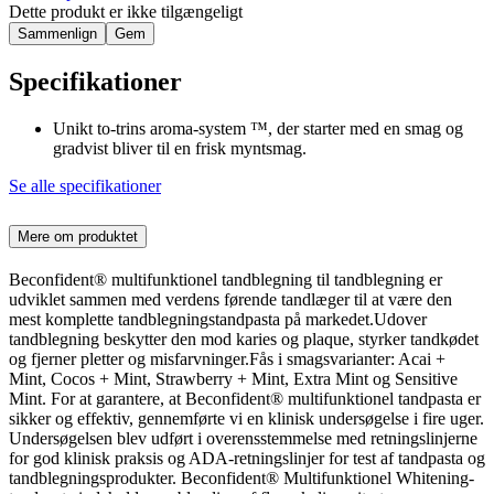
Dette produkt er ikke tilgængeligt
Sammenlign
Gem
Specifikationer
Unikt to-trins aroma-system ™, der starter med en smag og
gradvist bliver til en frisk myntsmag.
Se alle specifikationer
Mere om produktet
Beconfident® multifunktionel tandblegning til tandblegning er
udviklet sammen med verdens førende tandlæger til at være den
mest komplette tandblegningstandpasta på markedet.Udover
tandblegning beskytter den mod karies og plaque, styrker tandkødet
og fjerner pletter og misfarvninger.Fås i smagsvarianter: Acai +
Mint, Cocos + Mint, Strawberry + Mint, Extra Mint og Sensitive
Mint. For at garantere, at Beconfident® multifunktionel tandpasta er
sikker og effektiv, gennemførte vi en klinisk undersøgelse i fire uger.
Undersøgelsen blev udført i overensstemmelse med retningslinjerne
for god klinisk praksis og ADA-retningslinjer for test af tandpasta og
tandblegningsprodukter. Beconfident® Multifunktionel Whitening-