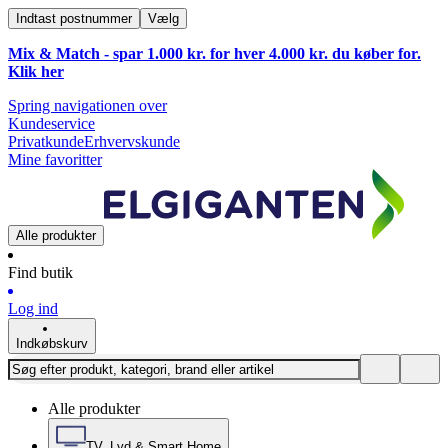
Indtast postnummer
Vælg
Mix & Match - spar 1.000 kr. for hver 4.000 kr. du køber for.
Klik
her
Spring navigationen over
Kundeservice
Privatkunde
Erhvervskunde
Mine favoritter
Alle produkter
Find butik
Log ind
Indkøbskurv
Alle produkter
TV, Lyd & Smart Home