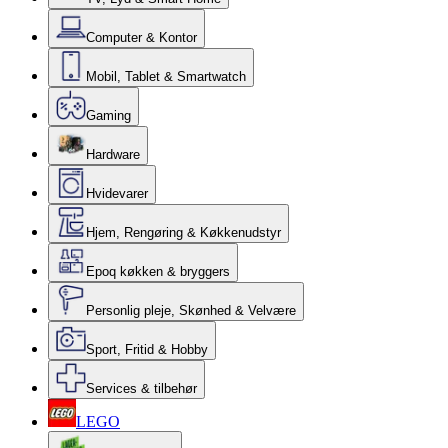
Computer & Kontor
Mobil, Tablet & Smartwatch
Gaming
Hardware
Hvidevarer
Hjem, Rengøring & Køkkenudstyr
Epoq køkken & bryggers
Personlig pleje, Skønhed & Velvære
Sport, Fritid & Hobby
Services & tilbehør
LEGO