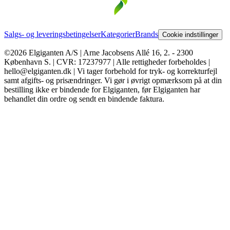
Salgs- og leveringsbetingelser
Kategorier
Brands
Cookie indstillinger
©2026 Elgiganten A/S | Arne Jacobsens Allé 16, 2. - 2300
København S. | CVR: 17237977 | Alle rettigheder forbeholdes |
hello@elgiganten.dk | Vi tager forbehold for tryk- og korrekturfejl
samt afgifts- og prisændringer. Vi gør i øvrigt opmærksom på at din
bestilling ikke er bindende for Elgiganten, før Elgiganten har
behandlet din ordre og sendt en bindende faktura.