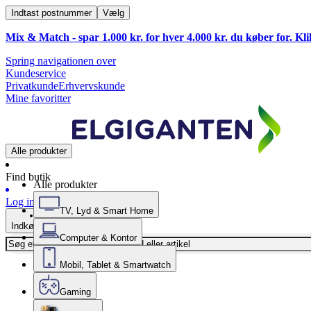
Indtast postnummer
Vælg
Mix & Match - spar 1.000 kr. for hver 4.000 kr. du køber for. Kl
Spring navigationen over
Kundeservice
Privatkunde
Erhvervskunde
Mine favoritter
Alle produkter
Find butik
Alle produkter
Log ind
TV, Lyd & Smart Home
Indkøbskurv
Computer & Kontor
Mobil, Tablet & Smartwatch
Gaming