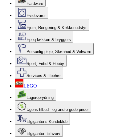
Hardware
Hvidevarer
Hjem, Rengøring & Køkkenudstyr
Epoq køkken & bryggers
Personlig pleje, Skønhed & Velvære
Sport, Fritid & Hobby
Services & tilbehør
LEGO
Lageroprydning
Ugens tilbud - og andre gode priser
Elgigantens Kundeklub
Elgiganten Erhverv