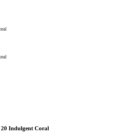
oral
oral
 20 Indulgent Coral