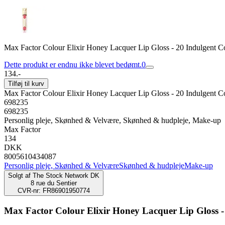
Max Factor Colour Elixir Honey Lacquer Lip Gloss - 20 Indulgent C
Dette produkt er endnu ikke blevet bedømt.
0
134.-
Tilføj til kurv
Max Factor Colour Elixir Honey Lacquer Lip Gloss - 20 Indulgent C
698235
698235
Personlig pleje, Skønhed & Velvære, Skønhed & hudpleje, Make-up
Max Factor
134
DKK
8005610434087
Personlig pleje, Skønhed & Velvære
Skønhed & hudpleje
Make-up
Solgt af
The Stock Network DK
8 rue du Sentier
CVR-nr: FR86901950774
Max Factor Colour Elixir Honey Lacquer Lip Gloss -