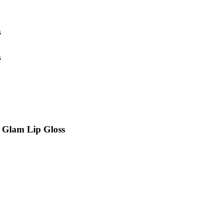
s
s
n Glam Lip Gloss