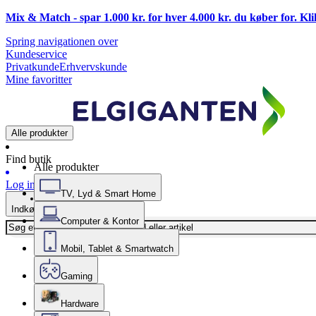
Mix & Match - spar 1.000 kr. for hver 4.000 kr. du køber for. Kl
Spring navigationen over
Kundeservice
Privatkunde
Erhvervskunde
Mine favoritter
Alle produkter
Find butik
Alle produkter
Log ind
TV, Lyd & Smart Home
Indkøbskurv
Computer & Kontor
Mobil, Tablet & Smartwatch
Gaming
Hardware