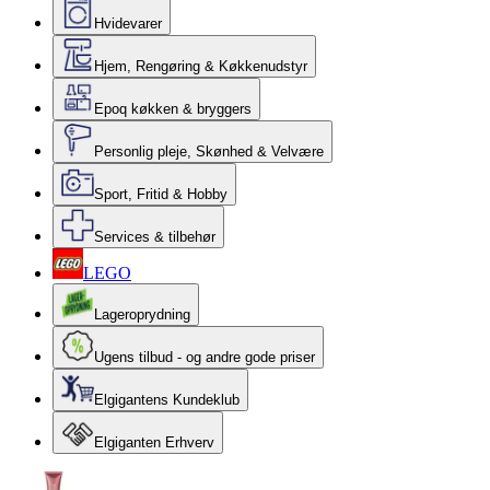
Hvidevarer
Hjem, Rengøring & Køkkenudstyr
Epoq køkken & bryggers
Personlig pleje, Skønhed & Velvære
Sport, Fritid & Hobby
Services & tilbehør
LEGO
Lageroprydning
Ugens tilbud - og andre gode priser
Elgigantens Kundeklub
Elgiganten Erhverv