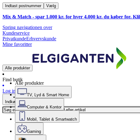
Indtast postnummer
Vælg
Mix & Match - spar 1.000 kr. for hver 4.000 kr. du køber for. Kl
Spring navigationen over
Kundeservice
Privatkunde
Erhvervskunde
Mine favoritter
Alle produkter
Find butik
Alle produkter
Log ind
TV, Lyd & Smart Home
Indkøbskurv
Computer & Kontor
Mobil, Tablet & Smartwatch
Gaming