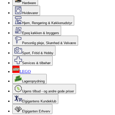
Hardware
Hvidevarer
Hjem, Rengøring & Køkkenudstyr
Epoq køkken & bryggers
Personlig pleje, Skønhed & Velvære
Sport, Fritid & Hobby
Services & tilbehør
LEGO
Lageroprydning
Ugens tilbud - og andre gode priser
Elgigantens Kundeklub
Elgiganten Erhverv