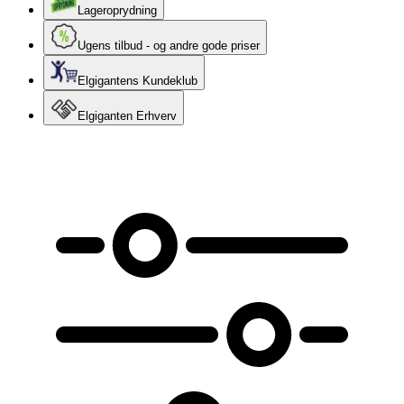
Lageroprydning
Ugens tilbud - og andre gode priser
Elgigantens Kundeklub
Elgiganten Erhverv