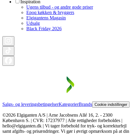
Inspiration
Ugens tilbud - og andre gode priser
Epoq køkken & bryggers
Elgigantens Magasin
Udsalg
Black Friday 2026
Salgs- og leveringsbetingelser
Kategorier
Brands
Cookie indstillinger
©2026 Elgiganten A/S | Arne Jacobsens Allé 16, 2. - 2300
København S. | CVR: 17237977 | Alle rettigheder forbeholdes |
hello@elgiganten.dk | Vi tager forbehold for tryk- og korrekturfejl
samt afgifts- og prisændringer. Vi gør i øvrigt opmærksom på at din