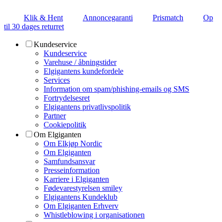
Klik & Hent
Annoncegaranti
Prismatch
Op
til 30 dages returret
Kundeservice
Kundeservice
Varehuse / åbningstider
Elgigantens kundefordele
Services
Information om spam/phishing-emails og SMS
Fortrydelsesret
Elgigantens privatlivspolitik
Partner
Cookiepolitik
Om Elgiganten
Om Elkjøp Nordic
Om Elgiganten
Samfundsansvar
Presseinformation
Karriere i Elgiganten
Fødevarestyrelsen smiley
Elgigantens Kundeklub
Om Elgiganten Erhverv
Whistleblowing i organisationen