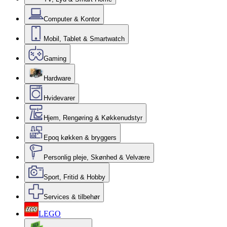
Computer & Kontor
Mobil, Tablet & Smartwatch
Gaming
Hardware
Hvidevarer
Hjem, Rengøring & Køkkenudstyr
Epoq køkken & bryggers
Personlig pleje, Skønhed & Velvære
Sport, Fritid & Hobby
Services & tilbehør
LEGO