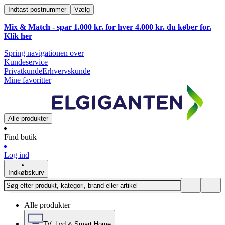
Indtast postnummer
Vælg
Mix & Match - spar 1.000 kr. for hver 4.000 kr. du køber for.
Klik
her
Spring navigationen over
Kundeservice
Privatkunde
Erhvervskunde
Mine favoritter
Alle produkter
Find butik
Log ind
Indkøbskurv
Alle produkter
TV, Lyd & Smart Home