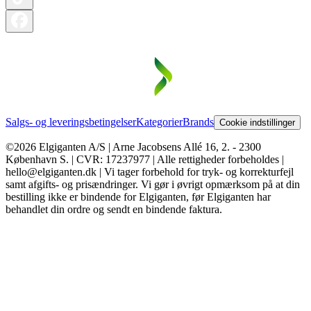
Salgs- og leveringsbetingelser
Kategorier
Brands
Cookie indstillinger
©2026 Elgiganten A/S | Arne Jacobsens Allé 16, 2. - 2300
København S. | CVR: 17237977 | Alle rettigheder forbeholdes |
hello@elgiganten.dk | Vi tager forbehold for tryk- og korrekturfejl
samt afgifts- og prisændringer. Vi gør i øvrigt opmærksom på at din
bestilling ikke er bindende for Elgiganten, før Elgiganten har
behandlet din ordre og sendt en bindende faktura.