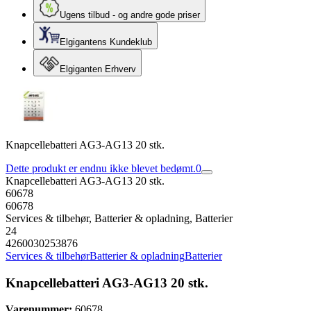
Ugens tilbud - og andre gode priser
Elgigantens Kundeklub
Elgiganten Erhverv
Knapcellebatteri AG3-AG13 20 stk.
Dette produkt er endnu ikke blevet bedømt.
0
Knapcellebatteri AG3-AG13 20 stk.
60678
60678
Services & tilbehør, Batterier & opladning, Batterier
24
4260030253876
Services & tilbehør
Batterier & opladning
Batterier
Knapcellebatteri AG3-AG13 20 stk.
Varenummer:
60678