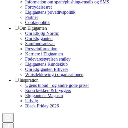
Information om spam/phishing-emails og SMS
Fortrydelsesret
Elgigantens privatlivspolitik
Partner
Cookiepolitik
Om Elgiganten
Om Elkjøp Nordic
Om Elgiganten
Samfundsansvar
Presseinformation
Karriere i Elgiganten
Fødevarestyrelsen smiley
Elgigantens Kundeklub
Om Elgiganten Erhverv
Whistleblowing i organisationen
Inspiration
Ugens tilbud - og andre gode priser
Epoq køkken & bryggers
Elgigantens Magasin
Udsalg
Black Friday 2026