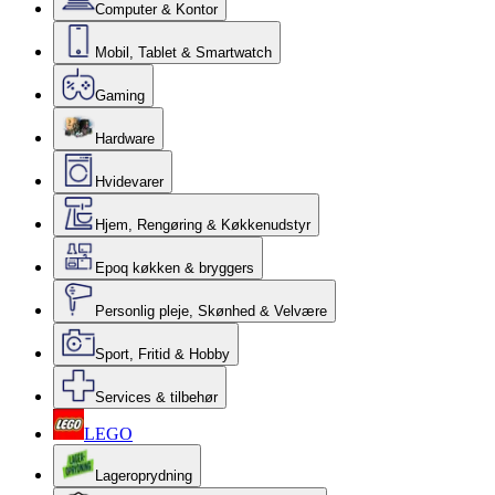
Computer & Kontor
Mobil, Tablet & Smartwatch
Gaming
Hardware
Hvidevarer
Hjem, Rengøring & Køkkenudstyr
Epoq køkken & bryggers
Personlig pleje, Skønhed & Velvære
Sport, Fritid & Hobby
Services & tilbehør
LEGO
Lageroprydning