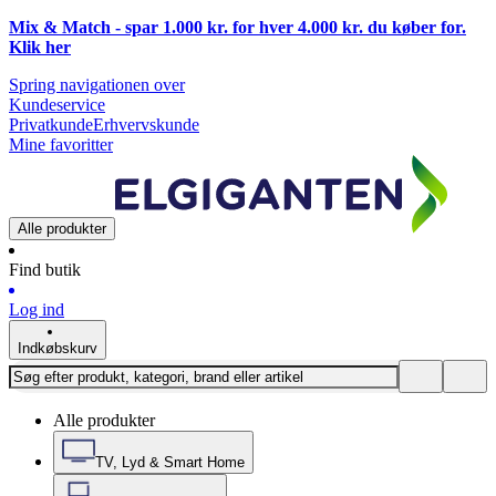
Mix & Match - spar 1.000 kr. for hver 4.000 kr. du køber for.
Klik
her
Spring navigationen over
Kundeservice
Privatkunde
Erhvervskunde
Mine favoritter
Alle produkter
Find butik
Log ind
Indkøbskurv
Alle produkter
TV, Lyd & Smart Home