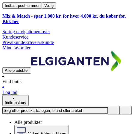
Indtast postnummer
Vælg
Mix & Match - spar 1.000 kr. for hver 4.000 kr. du køber for.
Klik
her
Spring navigationen over
Kundeservice
Privatkunde
Erhvervskunde
Mine favoritter
Alle produkter
Find butik
Log ind
Indkøbskurv
Alle produkter
TV, Lyd & Smart Home