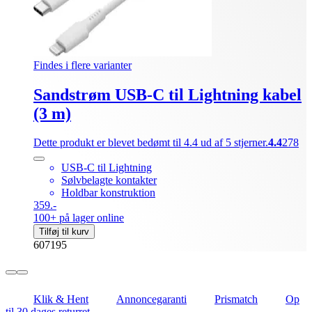
Findes i flere varianter
Sandstrøm USB-C til Lightning kabel
(3 m)
Dette produkt er blevet bedømt til 4.4 ud af 5 stjerner.
4.4
278
USB-C til Lightning
Sølvbelagte kontakter
Holdbar konstruktion
359.-
100+ på lager online
Tilføj til kurv
607195
Klik & Hent
Annoncegaranti
Prismatch
Op
til 30 dages returret