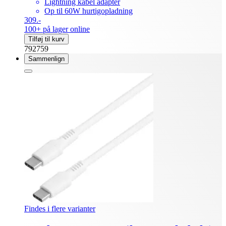
Lightning kabel adapter
Op til 60W hurtigopladning
309.-
100+ på lager online
Tilføj til kurv
792759
Sammenlign
Findes i flere varianter