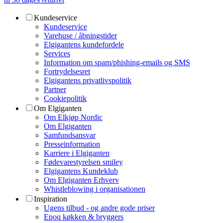
Kundeservice
Kundeservice
Varehuse / åbningstider
Elgigantens kundefordele
Services
Information om spam/phishing-emails og SMS
Fortrydelsesret
Elgigantens privatlivspolitik
Partner
Cookiepolitik
Om Elgiganten
Om Elkjøp Nordic
Om Elgiganten
Samfundsansvar
Presseinformation
Karriere i Elgiganten
Fødevarestyrelsen smiley
Elgigantens Kundeklub
Om Elgiganten Erhverv
Whistleblowing i organisationen
Inspiration
Ugens tilbud - og andre gode priser
Epoq køkken & bryggers