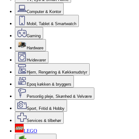
Computer & Kontor
Mobil, Tablet & Smartwatch
Gaming
Hardware
Hvidevarer
Hjem, Rengøring & Køkkenudstyr
Epoq køkken & bryggers
Personlig pleje, Skønhed & Velvære
Sport, Fritid & Hobby
Services & tilbehør
LEGO