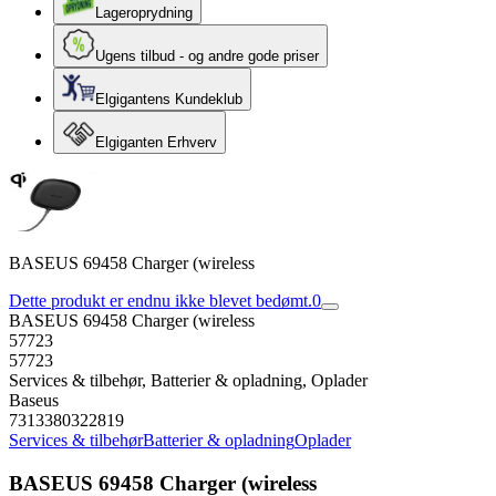
Lageroprydning
Ugens tilbud - og andre gode priser
Elgigantens Kundeklub
Elgiganten Erhverv
BASEUS 69458 Charger (wireless
Dette produkt er endnu ikke blevet bedømt.
0
BASEUS 69458 Charger (wireless
57723
57723
Services & tilbehør, Batterier & opladning, Oplader
Baseus
7313380322819
Services & tilbehør
Batterier & opladning
Oplader
BASEUS 69458 Charger (wireless