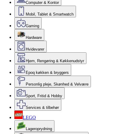
Computer & Kontor
Mobil, Tablet & Smartwatch
Gaming
Hardware
Hvidevarer
Hjem, Rengøring & Køkkenudstyr
Epoq køkken & bryggers
Personlig pleje, Skønhed & Velvære
Sport, Fritid & Hobby
Services & tilbehør
LEGO
Lageroprydning