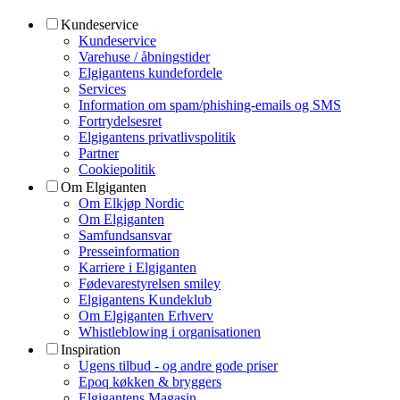
Kundeservice
Kundeservice
Varehuse / åbningstider
Elgigantens kundefordele
Services
Information om spam/phishing-emails og SMS
Fortrydelsesret
Elgigantens privatlivspolitik
Partner
Cookiepolitik
Om Elgiganten
Om Elkjøp Nordic
Om Elgiganten
Samfundsansvar
Presseinformation
Karriere i Elgiganten
Fødevarestyrelsen smiley
Elgigantens Kundeklub
Om Elgiganten Erhverv
Whistleblowing i organisationen
Inspiration
Ugens tilbud - og andre gode priser
Epoq køkken & bryggers
Elgigantens Magasin