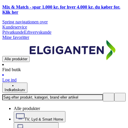
Mix & Match - spar 1.000 kr. for hver 4.000 kr. du køber for.
Klik
her
Spring navigationen over
Kundeservice
Privatkunde
Erhvervskunde
Mine favoritter
Alle produkter
Find butik
Log ind
Indkøbskurv
Alle produkter
TV, Lyd & Smart Home