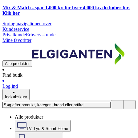
Mix & Match - spar 1.000 kr. for hver 4.000 kr. du køber for.
Klik
her
Spring navigationen over
Kundeservice
Privatkunde
Erhvervskunde
Mine favoritter
Alle produkter
Find butik
Log ind
Indkøbskurv
Alle produkter
TV, Lyd & Smart Home