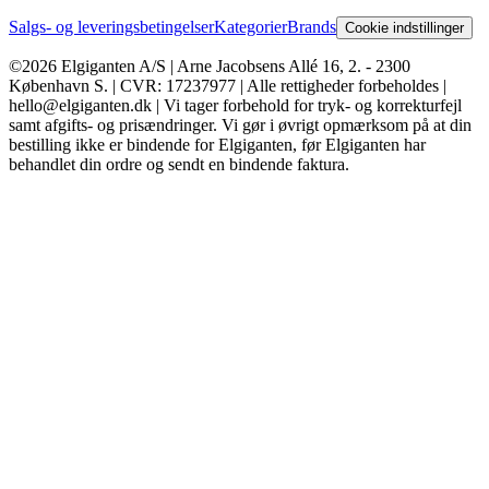
Salgs- og leveringsbetingelser
Kategorier
Brands
Cookie indstillinger
©2026 Elgiganten A/S | Arne Jacobsens Allé 16, 2. - 2300
København S. | CVR: 17237977 | Alle rettigheder forbeholdes |
hello@elgiganten.dk | Vi tager forbehold for tryk- og korrekturfejl
samt afgifts- og prisændringer. Vi gør i øvrigt opmærksom på at din
bestilling ikke er bindende for Elgiganten, før Elgiganten har
behandlet din ordre og sendt en bindende faktura.