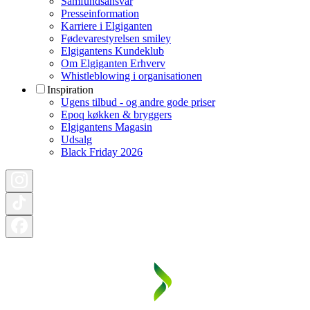
Samfundsansvar
Presseinformation
Karriere i Elgiganten
Fødevarestyrelsen smiley
Elgigantens Kundeklub
Om Elgiganten Erhverv
Whistleblowing i organisationen
Inspiration
Ugens tilbud - og andre gode priser
Epoq køkken & bryggers
Elgigantens Magasin
Udsalg
Black Friday 2026