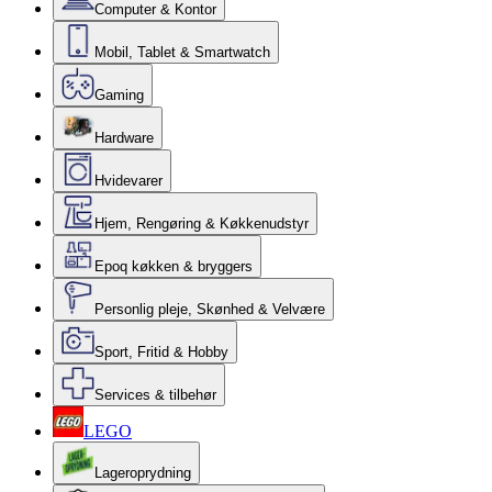
Computer & Kontor
Mobil, Tablet & Smartwatch
Gaming
Hardware
Hvidevarer
Hjem, Rengøring & Køkkenudstyr
Epoq køkken & bryggers
Personlig pleje, Skønhed & Velvære
Sport, Fritid & Hobby
Services & tilbehør
LEGO
Lageroprydning