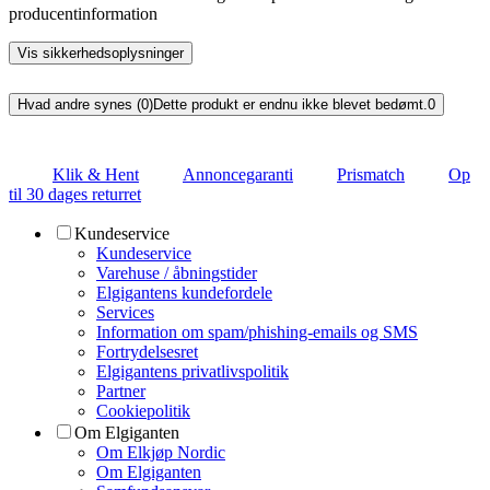
producentinformation
Vis sikkerhedsoplysninger
Hvad andre synes (0)
Dette produkt er endnu ikke blevet bedømt.
0
Klik & Hent
Annoncegaranti
Prismatch
Op
til 30 dages returret
Kundeservice
Kundeservice
Varehuse / åbningstider
Elgigantens kundefordele
Services
Information om spam/phishing-emails og SMS
Fortrydelsesret
Elgigantens privatlivspolitik
Partner
Cookiepolitik
Om Elgiganten
Om Elkjøp Nordic
Om Elgiganten