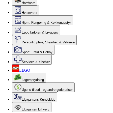
Hardware
Hvidevarer
Hjem, Rengøring & Køkkenudstyr
Epoq køkken & bryggers
Personlig pleje, Skønhed & Velvære
Sport, Fritid & Hobby
Services & tilbehør
LEGO
Lageroprydning
Ugens tilbud - og andre gode priser
Elgigantens Kundeklub
Elgiganten Erhverv