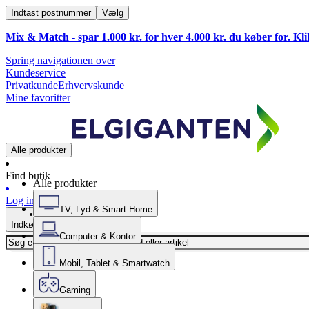
Indtast postnummer
Vælg
Mix & Match - spar 1.000 kr. for hver 4.000 kr. du køber for. Kl
Spring navigationen over
Kundeservice
Privatkunde
Erhvervskunde
Mine favoritter
Alle produkter
Find butik
Alle produkter
Log ind
TV, Lyd & Smart Home
Indkøbskurv
Computer & Kontor
Mobil, Tablet & Smartwatch
Gaming