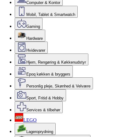
Computer & Kontor
Mobil, Tablet & Smartwatch
Gaming
Hardware
Hvidevarer
Hjem, Rengøring & Køkkenudstyr
Epoq køkken & bryggers
Personlig pleje, Skønhed & Velvære
Sport, Fritid & Hobby
Services & tilbehør
LEGO
Lageroprydning