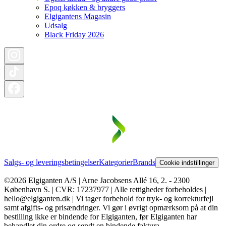
Epoq køkken & bryggers
Elgigantens Magasin
Udsalg
Black Friday 2026
Salgs- og leveringsbetingelser
Kategorier
Brands
Cookie indstillinger
©2026 Elgiganten A/S | Arne Jacobsens Allé 16, 2. - 2300
København S. | CVR: 17237977 | Alle rettigheder forbeholdes |
hello@elgiganten.dk | Vi tager forbehold for tryk- og korrekturfejl
samt afgifts- og prisændringer. Vi gør i øvrigt opmærksom på at din
bestilling ikke er bindende for Elgiganten, før Elgiganten har
behandlet din ordre og sendt en bindende faktura.