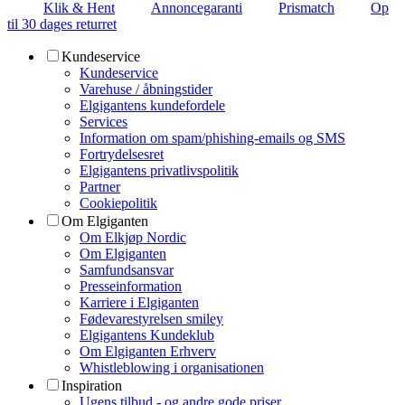
Klik & Hent
Annoncegaranti
Prismatch
Op
til 30 dages returret
Kundeservice
Kundeservice
Varehuse / åbningstider
Elgigantens kundefordele
Services
Information om spam/phishing-emails og SMS
Fortrydelsesret
Elgigantens privatlivspolitik
Partner
Cookiepolitik
Om Elgiganten
Om Elkjøp Nordic
Om Elgiganten
Samfundsansvar
Presseinformation
Karriere i Elgiganten
Fødevarestyrelsen smiley
Elgigantens Kundeklub
Om Elgiganten Erhverv
Whistleblowing i organisationen
Inspiration
Ugens tilbud - og andre gode priser