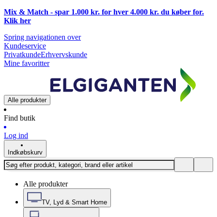
Mix & Match - spar 1.000 kr. for hver 4.000 kr. du køber for.
Klik
her
Spring navigationen over
Kundeservice
Privatkunde
Erhvervskunde
Mine favoritter
Alle produkter
Find butik
Log ind
Indkøbskurv
Alle produkter
TV, Lyd & Smart Home