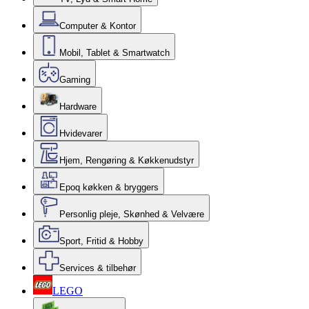
Computer & Kontor
Mobil, Tablet & Smartwatch
Gaming
Hardware
Hvidevarer
Hjem, Rengøring & Køkkenudstyr
Epoq køkken & bryggers
Personlig pleje, Skønhed & Velvære
Sport, Fritid & Hobby
Services & tilbehør
LEGO