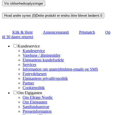
Vis sikkerhedsoplysninger
Hvad andre synes (0)
Dette produkt er endnu ikke blevet bedømt.
0
Klik & Hent
Annoncegaranti
Prismatch
Op
til 30 dages returret
Kundeservice
Kundeservice
Varehuse / åbningstider
Elgigantens kundefordele
Services
Information om spam/phishing-emails og SMS
Fortrydelsesret
Elgigantens privatlivspolitik
Partner
Cookiepolitik
Om Elgiganten
Om Elkjøp Nordic
Om Elgiganten
Samfundsansvar
Presseinformation