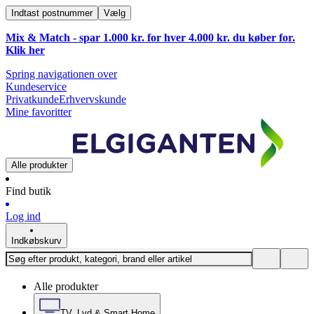
Indtast postnummer
Vælg
Mix & Match - spar 1.000 kr. for hver 4.000 kr. du køber for.
Klik
her
Spring navigationen over
Kundeservice
Privatkunde
Erhvervskunde
Mine favoritter
Alle produkter
Find butik
Log ind
Indkøbskurv
Alle produkter
TV, Lyd & Smart Home