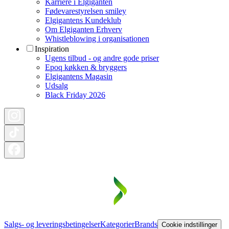
Karriere i Elgiganten
Fødevarestyrelsen smiley
Elgigantens Kundeklub
Om Elgiganten Erhverv
Whistleblowing i organisationen
Inspiration
Ugens tilbud - og andre gode priser
Epoq køkken & bryggers
Elgigantens Magasin
Udsalg
Black Friday 2026
Salgs- og leveringsbetingelser
Kategorier
Brands
Cookie indstillinger