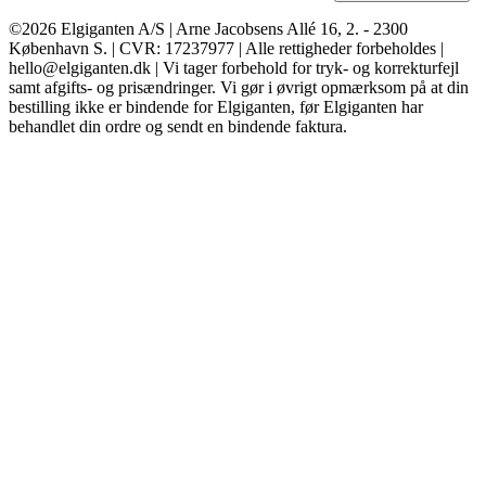
©2026 Elgiganten A/S | Arne Jacobsens Allé 16, 2. - 2300
København S. | CVR: 17237977 | Alle rettigheder forbeholdes |
hello@elgiganten.dk | Vi tager forbehold for tryk- og korrekturfejl
samt afgifts- og prisændringer. Vi gør i øvrigt opmærksom på at din
bestilling ikke er bindende for Elgiganten, før Elgiganten har
behandlet din ordre og sendt en bindende faktura.