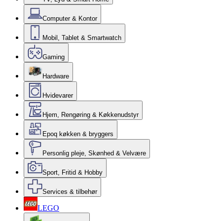
Computer & Kontor
Mobil, Tablet & Smartwatch
Gaming
Hardware
Hvidevarer
Hjem, Rengøring & Køkkenudstyr
Epoq køkken & bryggers
Personlig pleje, Skønhed & Velvære
Sport, Fritid & Hobby
Services & tilbehør
LEGO