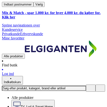
Indtast postnummer
Vælg
Mix & Match - spar 1.000 kr. for hver 4.000 kr. du køber for.
Klik
her
Spring navigationen over
Kundeservice
Privatkunde
Erhvervskunde
Mine favoritter
Alle produkter
Find butik
Log ind
Indkøbskurv
Alle produkter
TV, Lyd & Smart Home