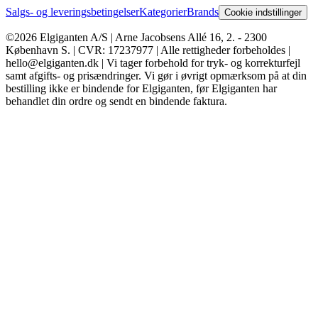
Salgs- og leveringsbetingelser
Kategorier
Brands
Cookie indstillinger
©2026 Elgiganten A/S | Arne Jacobsens Allé 16, 2. - 2300
København S. | CVR: 17237977 | Alle rettigheder forbeholdes |
hello@elgiganten.dk | Vi tager forbehold for tryk- og korrekturfejl
samt afgifts- og prisændringer. Vi gør i øvrigt opmærksom på at din
bestilling ikke er bindende for Elgiganten, før Elgiganten har
behandlet din ordre og sendt en bindende faktura.