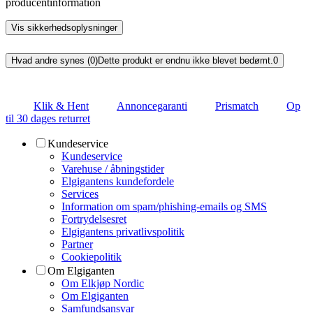
producentinformation
Vis sikkerhedsoplysninger
Hvad andre synes (0)
Dette produkt er endnu ikke blevet bedømt.
0
Klik & Hent
Annoncegaranti
Prismatch
Op
til 30 dages returret
Kundeservice
Kundeservice
Varehuse / åbningstider
Elgigantens kundefordele
Services
Information om spam/phishing-emails og SMS
Fortrydelsesret
Elgigantens privatlivspolitik
Partner
Cookiepolitik
Om Elgiganten
Om Elkjøp Nordic
Om Elgiganten
Samfundsansvar