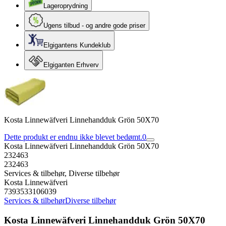
Lageroprydning
Ugens tilbud - og andre gode priser
Elgigantens Kundeklub
Elgiganten Erhverv
Kosta Linnewäfveri Linnehandduk Grön 50X70
Dette produkt er endnu ikke blevet bedømt.
0
Kosta Linnewäfveri Linnehandduk Grön 50X70
232463
232463
Services & tilbehør, Diverse tilbehør
Kosta Linnewäfveri
7393533106039
Services & tilbehør
Diverse tilbehør
Kosta Linnewäfveri Linnehandduk Grön 50X70