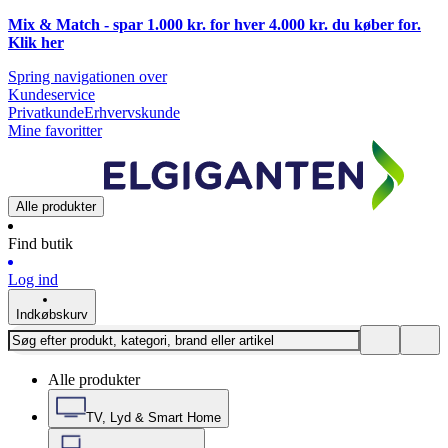
Mix & Match - spar 1.000 kr. for hver 4.000 kr. du køber for.
Klik
her
Spring navigationen over
Kundeservice
Privatkunde
Erhvervskunde
Mine favoritter
Alle produkter
Find butik
Log ind
Indkøbskurv
Alle produkter
TV, Lyd & Smart Home