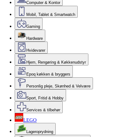
Computer & Kontor
Mobil, Tablet & Smartwatch
Gaming
Hardware
Hvidevarer
Hjem, Rengøring & Køkkenudstyr
Epoq køkken & bryggers
Personlig pleje, Skønhed & Velvære
Sport, Fritid & Hobby
Services & tilbehør
LEGO
Lageroprydning