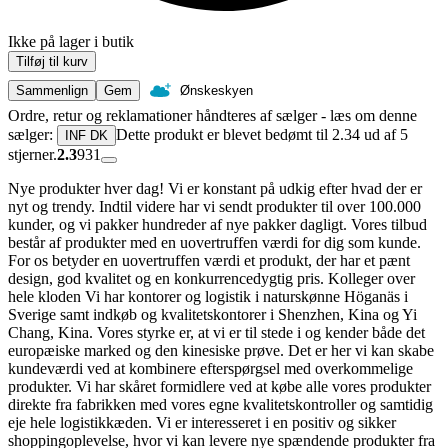
Ikke på lager i butik
Tilføj til kurv
Sammenlign
Gem
Ønskeskyen
Ordre, retur og reklamationer håndteres af sælger - læs om denne
sælger:
Dette produkt er blevet bedømt til 2.34 ud af 5
INF DK
stjerner.
2.3
931
Nye produkter hver dag! Vi er konstant på udkig efter hvad der er
nyt og trendy. Indtil videre har vi sendt produkter til over 100.000
kunder, og vi pakker hundreder af nye pakker dagligt. Vores tilbud
består af produkter med en uovertruffen værdi for dig som kunde.
For os betyder en uovertruffen værdi et produkt, der har et pænt
design, god kvalitet og en konkurrencedygtig pris. Kolleger over
hele kloden Vi har kontorer og logistik i naturskønne Höganäs i
Sverige samt indkøb og kvalitetskontorer i Shenzhen, Kina og Yi
Chang, Kina. Vores styrke er, at vi er til stede i og kender både det
europæiske marked og den kinesiske prøve. Det er her vi kan skabe
kundeværdi ved at kombinere efterspørgsel med overkommelige
produkter. Vi har skåret formidlere ved at købe alle vores produkter
direkte fra fabrikken med vores egne kvalitetskontroller og samtidig
eje hele logistikkæden. Vi er interesseret i en positiv og sikker
shoppingoplevelse, hvor vi kan levere nye spændende produkter fra