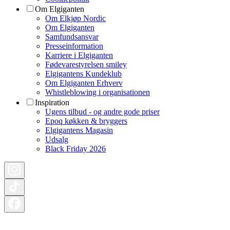
Om Elgiganten
Om Elkjøp Nordic
Om Elgiganten
Samfundsansvar
Presseinformation
Karriere i Elgiganten
Fødevarestyrelsen smiley
Elgigantens Kundeklub
Om Elgiganten Erhverv
Whistleblowing i organisationen
Inspiration
Ugens tilbud - og andre gode priser
Epoq køkken & bryggers
Elgigantens Magasin
Udsalg
Black Friday 2026