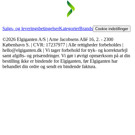
Salgs- og leveringsbetingelser
Kategorier
Brands
Cookie indstillinger
©2026 Elgiganten A/S | Arne Jacobsens Allé 16, 2. - 2300
København S. | CVR: 17237977 | Alle rettigheder forbeholdes |
hello@elgiganten.dk | Vi tager forbehold for tryk- og korrekturfejl
samt afgifts- og prisændringer. Vi gør i øvrigt opmærksom på at din
bestilling ikke er bindende for Elgiganten, før Elgiganten har
behandlet din ordre og sendt en bindende faktura.