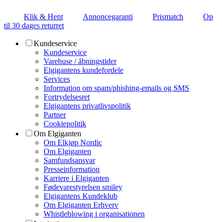
Klik & Hent
Annoncegaranti
Prismatch
Op
til 30 dages returret
Kundeservice
Kundeservice
Varehuse / åbningstider
Elgigantens kundefordele
Services
Information om spam/phishing-emails og SMS
Fortrydelsesret
Elgigantens privatlivspolitik
Partner
Cookiepolitik
Om Elgiganten
Om Elkjøp Nordic
Om Elgiganten
Samfundsansvar
Presseinformation
Karriere i Elgiganten
Fødevarestyrelsen smiley
Elgigantens Kundeklub
Om Elgiganten Erhverv
Whistleblowing i organisationen