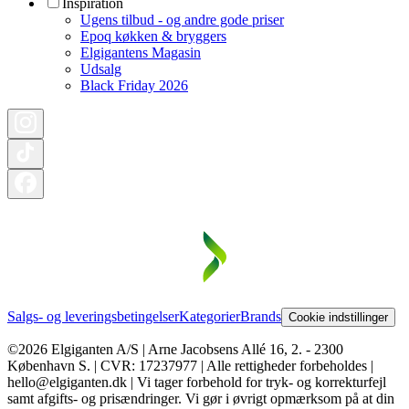
Inspiration
Ugens tilbud - og andre gode priser
Epoq køkken & bryggers
Elgigantens Magasin
Udsalg
Black Friday 2026
Salgs- og leveringsbetingelser
Kategorier
Brands
Cookie indstillinger
©2026 Elgiganten A/S | Arne Jacobsens Allé 16, 2. - 2300
København S. | CVR: 17237977 | Alle rettigheder forbeholdes |
hello@elgiganten.dk | Vi tager forbehold for tryk- og korrekturfejl
samt afgifts- og prisændringer. Vi gør i øvrigt opmærksom på at din