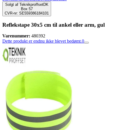
Solgt af
TeknikproffsetDK
Box 57
CVR-nr: SE559386184101
Reflekstape 30x5 cm til ankel eller arm, gul
Varenummer:
480392
Dette produkt er endnu ikke blevet bedømt.
0