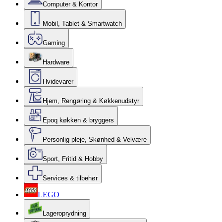
Computer & Kontor
Mobil, Tablet & Smartwatch
Gaming
Hardware
Hvidevarer
Hjem, Rengøring & Køkkenudstyr
Epoq køkken & bryggers
Personlig pleje, Skønhed & Velvære
Sport, Fritid & Hobby
Services & tilbehør
LEGO
Lageroprydning