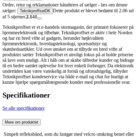
Ordre, retur og reklamationer håndteres af sælger - læs om denne
sælger:
Dette produkt er blevet bedømt til 2.06 ud
TeknikproffsetDK
af 5 stjerner.
2.1
48
Teknikproffset er et e-handels stormagasin, der primært fokuserer på
hjemmeelektronik og tilbehør. Teknikproffset er aktiv i hele Norden
og har en bred vifte af gadgets, herunder højkvalitets
hjemmeelektronik, hverdagsteknologi, sportsudstyr og
skønhedsartikler. Ud over ønsket om at tilbyde en bred vifte af
produkter sætter Teknikproffset et utroligt fokus på at holde priserne
så lave som muligt. Alt i håb om at skabe tilfredse kunder og bidrage
til en bedre samlet oplevelse for hver enkelt forbruger. Da elektronik
undertiden kan være vanskelig at forstå og uforudsigelig, tilbyder
Teknikproffset kundeservice via både e-mail og chat for hurtigt at
kunne hjælpe spørgsmålstegnende kunder med professionelle svar.
Specifikationer
Se alle specifikationer
Mere om produktet
Simpelt refleksbånd, som du fastgør med velcro omkring benet eller