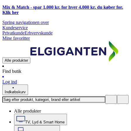
Mix & Match - spar 1.000 kr. for hver 4.000 kr. du køber for.
Klik
her
Spring navigationen over
Kundeservice
Privatkunde
Erhvervskunde
Mine favoritter
Alle produkter
Find butik
Log ind
Indkøbskurv
Alle produkter
TV, Lyd & Smart Home