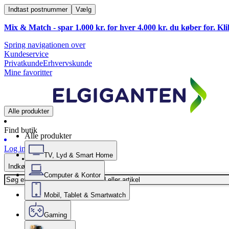
Indtast postnummer
Vælg
Mix & Match - spar 1.000 kr. for hver 4.000 kr. du køber for. Kl
Spring navigationen over
Kundeservice
Privatkunde
Erhvervskunde
Mine favoritter
Alle produkter
Find butik
Alle produkter
Log ind
TV, Lyd & Smart Home
Indkøbskurv
Computer & Kontor
Mobil, Tablet & Smartwatch
Gaming