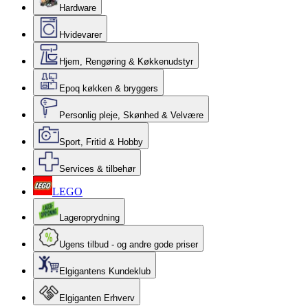
Hardware
Hvidevarer
Hjem, Rengøring & Køkkenudstyr
Epoq køkken & bryggers
Personlig pleje, Skønhed & Velvære
Sport, Fritid & Hobby
Services & tilbehør
LEGO
Lageroprydning
Ugens tilbud - og andre gode priser
Elgigantens Kundeklub
Elgiganten Erhverv