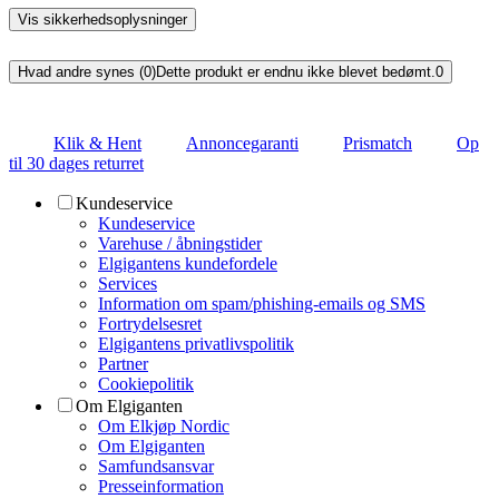
Vis sikkerhedsoplysninger
Hvad andre synes (0)
Dette produkt er endnu ikke blevet bedømt.
0
Klik & Hent
Annoncegaranti
Prismatch
Op
til 30 dages returret
Kundeservice
Kundeservice
Varehuse / åbningstider
Elgigantens kundefordele
Services
Information om spam/phishing-emails og SMS
Fortrydelsesret
Elgigantens privatlivspolitik
Partner
Cookiepolitik
Om Elgiganten
Om Elkjøp Nordic
Om Elgiganten
Samfundsansvar
Presseinformation