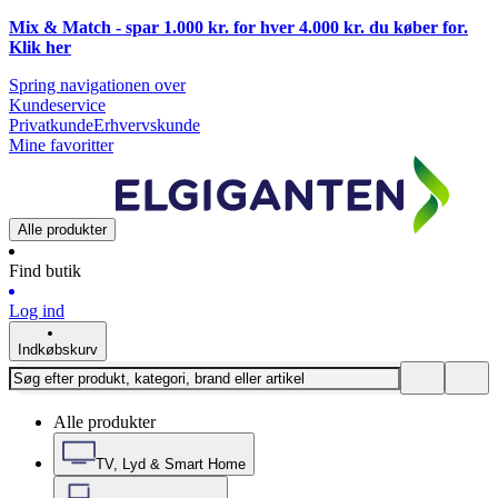
Mix & Match - spar 1.000 kr. for hver 4.000 kr. du køber for.
Klik
her
Spring navigationen over
Kundeservice
Privatkunde
Erhvervskunde
Mine favoritter
Alle produkter
Find butik
Log ind
Indkøbskurv
Alle produkter
TV, Lyd & Smart Home