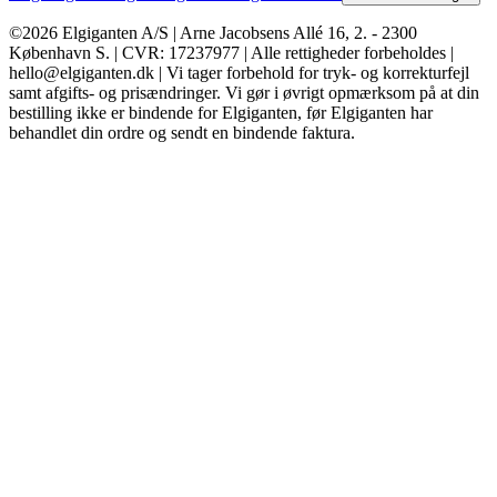
©2026 Elgiganten A/S | Arne Jacobsens Allé 16, 2. - 2300
København S. | CVR: 17237977 | Alle rettigheder forbeholdes |
hello@elgiganten.dk | Vi tager forbehold for tryk- og korrekturfejl
samt afgifts- og prisændringer. Vi gør i øvrigt opmærksom på at din
bestilling ikke er bindende for Elgiganten, før Elgiganten har
behandlet din ordre og sendt en bindende faktura.