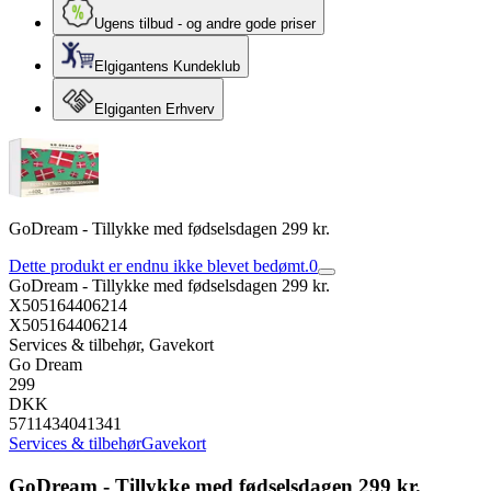
Ugens tilbud - og andre gode priser
Elgigantens Kundeklub
Elgiganten Erhverv
GoDream - Tillykke med fødselsdagen 299 kr.
Dette produkt er endnu ikke blevet bedømt.
0
GoDream - Tillykke med fødselsdagen 299 kr.
X505164406214
X505164406214
Services & tilbehør, Gavekort
Go Dream
299
DKK
5711434041341
Services & tilbehør
Gavekort
GoDream - Tillykke med fødselsdagen 299 kr.