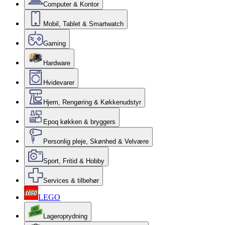
Computer & Kontor
Mobil, Tablet & Smartwatch
Gaming
Hardware
Hvidevarer
Hjem, Rengøring & Køkkenudstyr
Epoq køkken & bryggers
Personlig pleje, Skønhed & Velvære
Sport, Fritid & Hobby
Services & tilbehør
LEGO
Lageroprydning