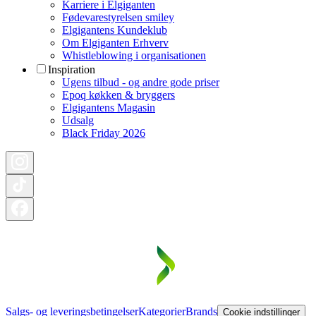
Karriere i Elgiganten
Fødevarestyrelsen smiley
Elgigantens Kundeklub
Om Elgiganten Erhverv
Whistleblowing i organisationen
Inspiration
Ugens tilbud - og andre gode priser
Epoq køkken & bryggers
Elgigantens Magasin
Udsalg
Black Friday 2026
Salgs- og leveringsbetingelser
Kategorier
Brands
Cookie indstillinger