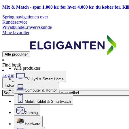
Mix & Match - spar 1.000 kr. for hver 4.000 kr. du køber for. Kl
Spring navigationen over
Kundeservice
Privatkunde
Erhvervskunde
Mine favoritter
Alle produkter
Find butik
Alle produkter
Log ind
TV, Lyd & Smart Home
Indkøbskurv
Computer & Kontor
Mobil, Tablet & Smartwatch
Gaming
Hardware