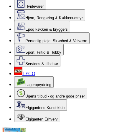
Hvidevarer
Hjem, Rengøring & Køkkenudstyr
Epoq køkken & bryggers
Personlig pleje, Skønhed & Velvære
Sport, Fritid & Hobby
Services & tilbehør
LEGO
Lageroprydning
Ugens tilbud - og andre gode priser
Elgigantens Kundeklub
Elgiganten Erhverv