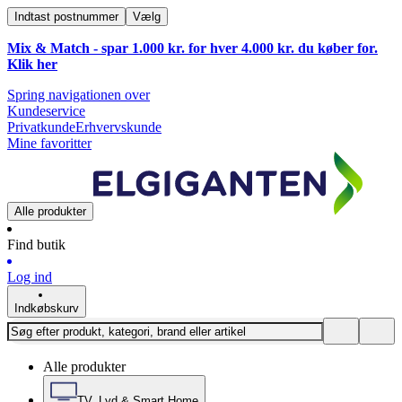
Indtast postnummer
Vælg
Mix & Match - spar 1.000 kr. for hver 4.000 kr. du køber for.
Klik
her
Spring navigationen over
Kundeservice
Privatkunde
Erhvervskunde
Mine favoritter
Alle produkter
Find butik
Log ind
Indkøbskurv
Alle produkter
TV, Lyd & Smart Home