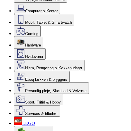
Computer & Kontor
Mobil, Tablet & Smartwatch
Gaming
Hardware
Hvidevarer
Hjem, Rengøring & Køkkenudstyr
Epoq køkken & bryggers
Personlig pleje, Skønhed & Velvære
Sport, Fritid & Hobby
Services & tilbehør
LEGO