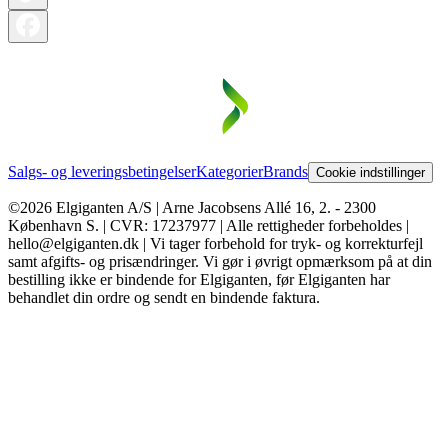
Salgs- og leveringsbetingelser
Kategorier
Brands
Cookie indstillinger
©2026 Elgiganten A/S | Arne Jacobsens Allé 16, 2. - 2300
København S. | CVR: 17237977 | Alle rettigheder forbeholdes |
hello@elgiganten.dk | Vi tager forbehold for tryk- og korrekturfejl
samt afgifts- og prisændringer. Vi gør i øvrigt opmærksom på at din
bestilling ikke er bindende for Elgiganten, før Elgiganten har
behandlet din ordre og sendt en bindende faktura.