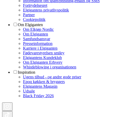
Information om spam/phishing-emails og SMS
Fortrydelsesret
Elgigantens privatlivspolitik
Partner
Cookiepolitik
Om Elgiganten
Om Elkjøp Nordic
Om Elgiganten
Samfundsansvar
Presseinformation
Karriere i Elgiganten
Fødevarestyrelsen smiley
Elgigantens Kundeklub
Om Elgiganten Erhverv
Whistleblowing i organisationen
Inspiration
Ugens tilbud - og andre gode priser
Epoq køkken & bryggers
Elgigantens Magasin
Udsalg
Black Friday 2026