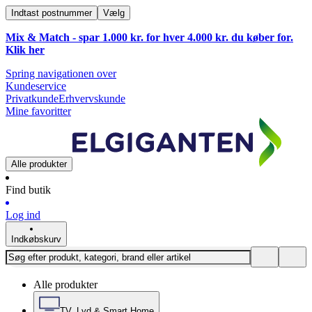
Indtast postnummer
Vælg
Mix & Match - spar 1.000 kr. for hver 4.000 kr. du køber for.
Klik
her
Spring navigationen over
Kundeservice
Privatkunde
Erhvervskunde
Mine favoritter
Alle produkter
Find butik
Log ind
Indkøbskurv
Alle produkter
TV, Lyd & Smart Home