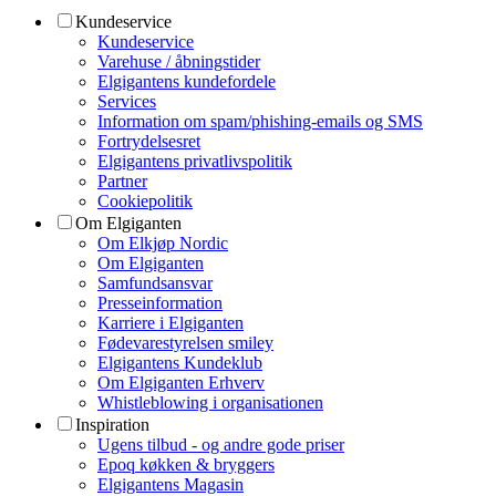
Kundeservice
Kundeservice
Varehuse / åbningstider
Elgigantens kundefordele
Services
Information om spam/phishing-emails og SMS
Fortrydelsesret
Elgigantens privatlivspolitik
Partner
Cookiepolitik
Om Elgiganten
Om Elkjøp Nordic
Om Elgiganten
Samfundsansvar
Presseinformation
Karriere i Elgiganten
Fødevarestyrelsen smiley
Elgigantens Kundeklub
Om Elgiganten Erhverv
Whistleblowing i organisationen
Inspiration
Ugens tilbud - og andre gode priser
Epoq køkken & bryggers
Elgigantens Magasin