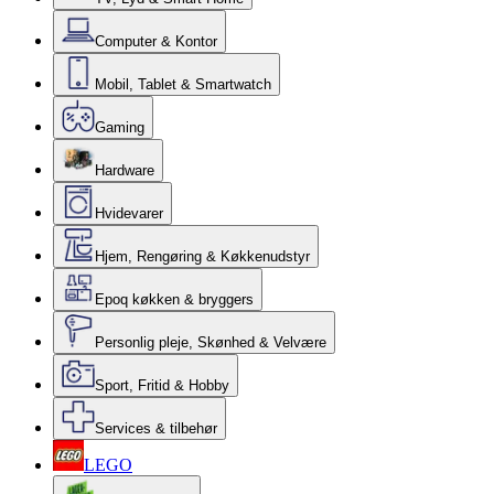
Computer & Kontor
Mobil, Tablet & Smartwatch
Gaming
Hardware
Hvidevarer
Hjem, Rengøring & Køkkenudstyr
Epoq køkken & bryggers
Personlig pleje, Skønhed & Velvære
Sport, Fritid & Hobby
Services & tilbehør
LEGO