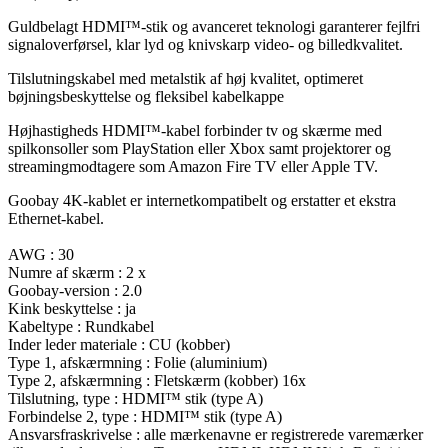
Guldbelagt HDMI™-stik og avanceret teknologi garanterer fejlfri
signaloverførsel, klar lyd og knivskarp video- og billedkvalitet.
Tilslutningskabel med metalstik af høj kvalitet, optimeret
bøjningsbeskyttelse og fleksibel kabelkappe
Højhastigheds HDMI™-kabel forbinder tv og skærme med
spilkonsoller som PlayStation eller Xbox samt projektorer og
streamingmodtagere som Amazon Fire TV eller Apple TV.
Goobay 4K-kablet er internetkompatibelt og erstatter et ekstra
Ethernet-kabel.
AWG : 30
Numre af skærm : 2 x
Goobay-version : 2.0
Kink beskyttelse : ja
Kabeltype : Rundkabel
Inder leder materiale : CU (kobber)
Type 1, afskærmning : Folie (aluminium)
Type 2, afskærmning : Fletskærm (kobber) 16x
Tilslutning, type : HDMI™ stik (type A)
Forbindelse 2, type : HDMI™ stik (type A)
Ansvarsfraskrivelse : alle mærkenavne er registrerede varemærker