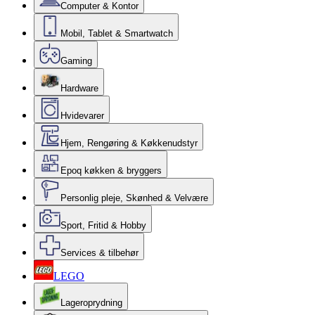
Computer & Kontor
Mobil, Tablet & Smartwatch
Gaming
Hardware
Hvidevarer
Hjem, Rengøring & Køkkenudstyr
Epoq køkken & bryggers
Personlig pleje, Skønhed & Velvære
Sport, Fritid & Hobby
Services & tilbehør
LEGO
Lageroprydning