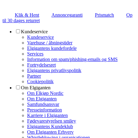
Klik & Hent
Annoncegaranti
Prismatch
Op
til 30 dages returret
Kundeservice
Kundeservice
Varehuse / åbningstider
Elgigantens kundefordele
Services
Information om spam/phishing-emails og SMS
Fortrydelsesret
Elgigantens privatlivspolitik
Partner
Cookiepolitik
Om Elgiganten
Om Elkjøp Nordic
Om Elgiganten
Samfundsansvar
Presseinformation
Karriere i Elgiganten
Fødevarestyrelsen smiley
Elgigantens Kundeklub
Om Elgiganten Erhverv
Whistleblowing i organisationen