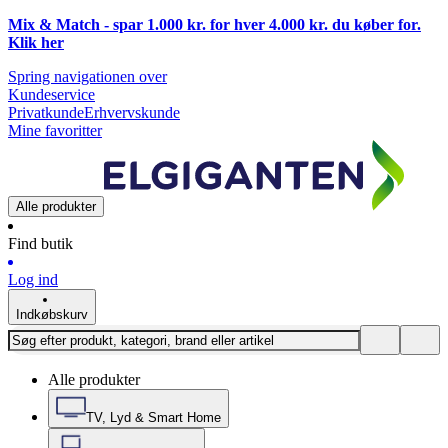
Mix & Match - spar 1.000 kr. for hver 4.000 kr. du køber for.
Klik
her
Spring navigationen over
Kundeservice
Privatkunde
Erhvervskunde
Mine favoritter
Alle produkter
Find butik
Log ind
Indkøbskurv
Alle produkter
TV, Lyd & Smart Home