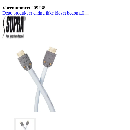
Varenummer:
209738
Dette produkt er endnu ikke blevet bedømt.
0