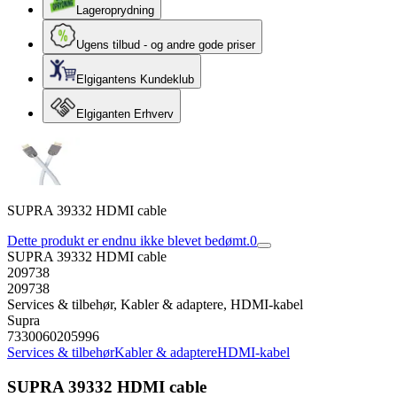
Lageroprydning
Ugens tilbud - og andre gode priser
Elgigantens Kundeklub
Elgiganten Erhverv
SUPRA 39332 HDMI cable
Dette produkt er endnu ikke blevet bedømt.
0
SUPRA 39332 HDMI cable
209738
209738
Services & tilbehør, Kabler & adaptere, HDMI-kabel
Supra
7330060205996
Services & tilbehør
Kabler & adaptere
HDMI-kabel
SUPRA 39332 HDMI cable