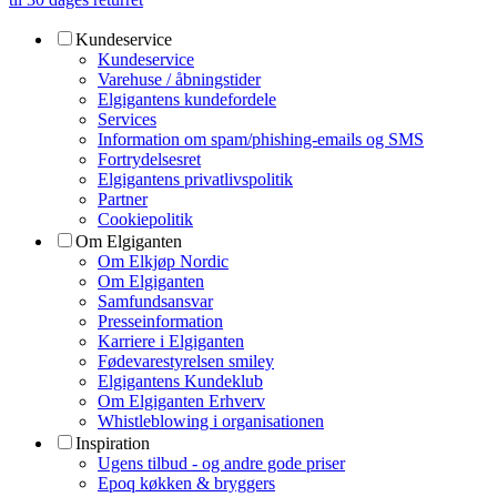
Kundeservice
Kundeservice
Varehuse / åbningstider
Elgigantens kundefordele
Services
Information om spam/phishing-emails og SMS
Fortrydelsesret
Elgigantens privatlivspolitik
Partner
Cookiepolitik
Om Elgiganten
Om Elkjøp Nordic
Om Elgiganten
Samfundsansvar
Presseinformation
Karriere i Elgiganten
Fødevarestyrelsen smiley
Elgigantens Kundeklub
Om Elgiganten Erhverv
Whistleblowing i organisationen
Inspiration
Ugens tilbud - og andre gode priser
Epoq køkken & bryggers