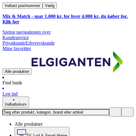
Indtast postnummer
Vælg
Mix & Match - spar 1.000 kr. for hver 4.000 kr. du køber for.
Klik
her
Spring navigationen over
Kundeservice
Privatkunde
Erhvervskunde
Mine favoritter
Alle produkter
Find butik
Log ind
Indkøbskurv
Alle produkter
TV, Lyd & Smart Home