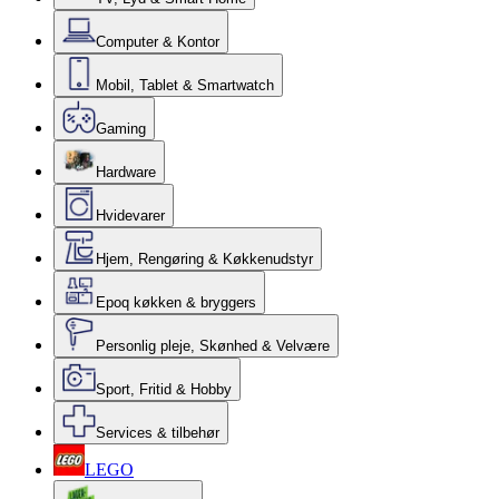
Computer & Kontor
Mobil, Tablet & Smartwatch
Gaming
Hardware
Hvidevarer
Hjem, Rengøring & Køkkenudstyr
Epoq køkken & bryggers
Personlig pleje, Skønhed & Velvære
Sport, Fritid & Hobby
Services & tilbehør
LEGO