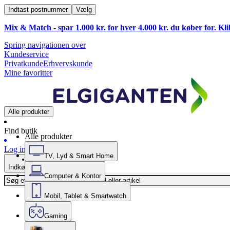
Indtast postnummer
Vælg
Mix & Match - spar 1.000 kr. for hver 4.000 kr. du køber for. Kl
Spring navigationen over
Kundeservice
Privatkunde
Erhvervskunde
Mine favoritter
Alle produkter
Find butik
Alle produkter
Log ind
TV, Lyd & Smart Home
Indkøbskurv
Computer & Kontor
Mobil, Tablet & Smartwatch
Gaming