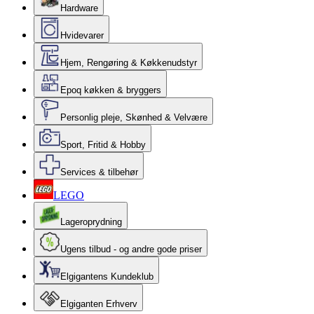
Hardware
Hvidevarer
Hjem, Rengøring & Køkkenudstyr
Epoq køkken & bryggers
Personlig pleje, Skønhed & Velvære
Sport, Fritid & Hobby
Services & tilbehør
LEGO
Lageroprydning
Ugens tilbud - og andre gode priser
Elgigantens Kundeklub
Elgiganten Erhverv