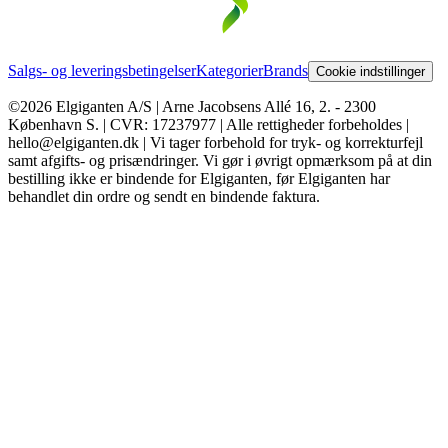
Salgs- og leveringsbetingelser
Kategorier
Brands
Cookie indstillinger
©2026 Elgiganten A/S | Arne Jacobsens Allé 16, 2. - 2300
København S. | CVR: 17237977 | Alle rettigheder forbeholdes |
hello@elgiganten.dk | Vi tager forbehold for tryk- og korrekturfejl
samt afgifts- og prisændringer. Vi gør i øvrigt opmærksom på at din
bestilling ikke er bindende for Elgiganten, før Elgiganten har
behandlet din ordre og sendt en bindende faktura.