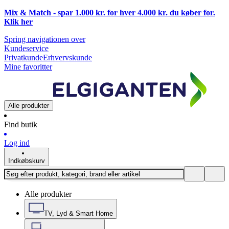
Mix & Match - spar 1.000 kr. for hver 4.000 kr. du køber for.
Klik
her
Spring navigationen over
Kundeservice
Privatkunde
Erhvervskunde
Mine favoritter
Alle produkter
Find butik
Log ind
Indkøbskurv
Alle produkter
TV, Lyd & Smart Home