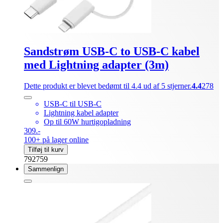
Sandstrøm USB-C to USB-C kabel
med Lightning adapter (3m)
Dette produkt er blevet bedømt til 4.4 ud af 5 stjerner.
4.4
278
USB-C til USB-C
Lightning kabel adapter
Op til 60W hurtigopladning
309.-
100+ på lager online
Tilføj til kurv
792759
Sammenlign