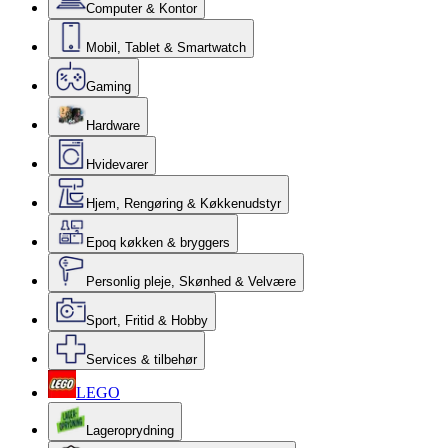
Computer & Kontor
Mobil, Tablet & Smartwatch
Gaming
Hardware
Hvidevarer
Hjem, Rengøring & Køkkenudstyr
Epoq køkken & bryggers
Personlig pleje, Skønhed & Velvære
Sport, Fritid & Hobby
Services & tilbehør
LEGO
Lageroprydning