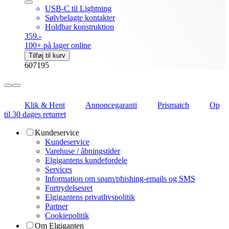
USB-C til Lightning
Sølvbelagte kontakter
Holdbar konstruktion
359.-
100+ på lager online
Tilføj til kurv
607195
Klik & Hent
Annoncegaranti
Prismatch
Op
til 30 dages returret
Kundeservice
Kundeservice
Varehuse / åbningstider
Elgigantens kundefordele
Services
Information om spam/phishing-emails og SMS
Fortrydelsesret
Elgigantens privatlivspolitik
Partner
Cookiepolitik
Om Elgiganten