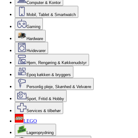
Computer & Kontor
Mobil, Tablet & Smartwatch
Gaming
Hardware
Hvidevarer
Hjem, Rengøring & Køkkenudstyr
Epoq køkken & bryggers
Personlig pleje, Skønhed & Velvære
Sport, Fritid & Hobby
Services & tilbehør
LEGO
Lageroprydning