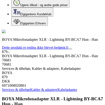
Ugens tilbud - og andre gode priser
Elgigantens Kundeklub
Elgiganten Erhverv
BOYA Mikrofonadapter XLR - Lightning BY-BCA7 Hun - Han
Dette produkt er endnu ikke blevet bedømt.
0
879.-
BOYA Mikrofonadapter XLR - Lightning BY-BCA7 Hun - Han
70681
70681
Services & tilbehør, Kabler & adaptere, Kabeladapter
BOYA
879
DKK
6971008020861
Services & tilbehør
Kabler & adaptere
Kabeladapter
BOYA Mikrofonadapter XLR - Lightning BY-BCA7
Hun - Han