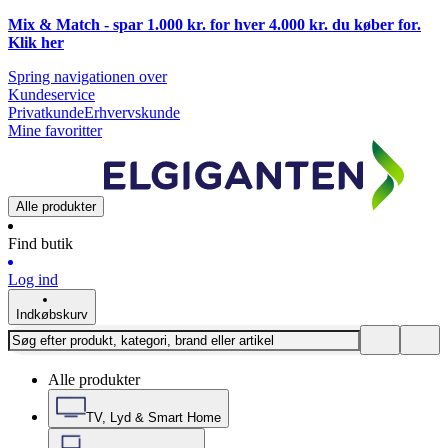
Mix & Match - spar 1.000 kr. for hver 4.000 kr. du køber for.
Klik
her
Spring navigationen over
Kundeservice
Privatkunde
Erhvervskunde
Mine favoritter
Alle produkter
Find butik
Log ind
Indkøbskurv
Alle produkter
TV, Lyd & Smart Home