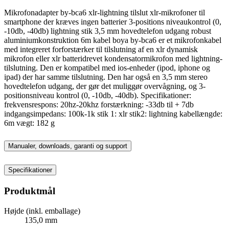
Mikrofonadapter by-bca6 xlr-lightning tilslut xlr-mikrofoner til
smartphone der kræves ingen batterier 3-positions niveaukontrol (0,
-10db, -40db) lightning stik 3,5 mm hovedtelefon udgang robust
aluminiumkonstruktion 6m kabel boya by-bca6 er et mikrofonkabel
med integreret forforstærker til tilslutning af en xlr dynamisk
mikrofon eller xlr batteridrevet kondensatormikrofon med lightning-
tilslutning. Den er kompatibel med ios-enheder (ipod, iphone og
ipad) der har samme tilslutning. Den har også en 3,5 mm stereo
hovedtelefon udgang, der gør det muliggør overvågning, og 3-
positionsniveau kontrol (0, -10db, -40db). Specifikationer:
frekvensrespons: 20hz-20khz forstærkning: -33db til + 7db
indgangsimpedans: 100k-1k stik 1: xlr stik2: lightning kabellængde:
6m vægt: 182 g
Manualer, downloads, garanti og support
Specifikationer
Produktmål
Højde (inkl. emballage)
135,0 mm