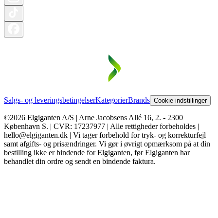
Salgs- og leveringsbetingelser
Kategorier
Brands
Cookie indstillinger
©2026 Elgiganten A/S | Arne Jacobsens Allé 16, 2. - 2300
København S. | CVR: 17237977 | Alle rettigheder forbeholdes |
hello@elgiganten.dk | Vi tager forbehold for tryk- og korrekturfejl
samt afgifts- og prisændringer. Vi gør i øvrigt opmærksom på at din
bestilling ikke er bindende for Elgiganten, før Elgiganten har
behandlet din ordre og sendt en bindende faktura.