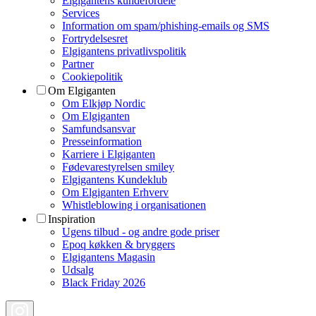
Elgigantens kundefordele
Services
Information om spam/phishing-emails og SMS
Fortrydelsesret
Elgigantens privatlivspolitik
Partner
Cookiepolitik
Om Elgiganten
Om Elkjøp Nordic
Om Elgiganten
Samfundsansvar
Presseinformation
Karriere i Elgiganten
Fødevarestyrelsen smiley
Elgigantens Kundeklub
Om Elgiganten Erhverv
Whistleblowing i organisationen
Inspiration
Ugens tilbud - og andre gode priser
Epoq køkken & bryggers
Elgigantens Magasin
Udsalg
Black Friday 2026