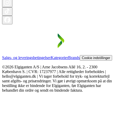
Salgs- og leveringsbetingelser
Kategorier
Brands
Cookie indstillinger
©2026 Elgiganten A/S | Arne Jacobsens Allé 16, 2. - 2300
København S. | CVR: 17237977 | Alle rettigheder forbeholdes |
hello@elgiganten.dk | Vi tager forbehold for tryk- og korrekturfejl
samt afgifts- og prisændringer. Vi gør i øvrigt opmærksom på at din
bestilling ikke er bindende for Elgiganten, før Elgiganten har
behandlet din ordre og sendt en bindende faktura.