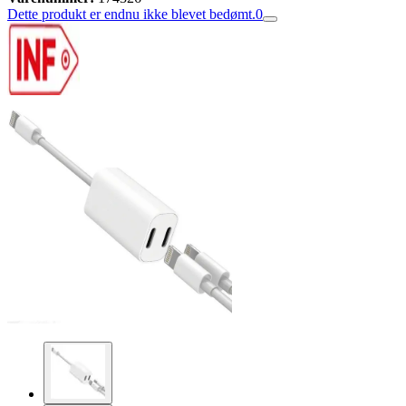
Dette produkt er endnu ikke blevet bedømt.
0