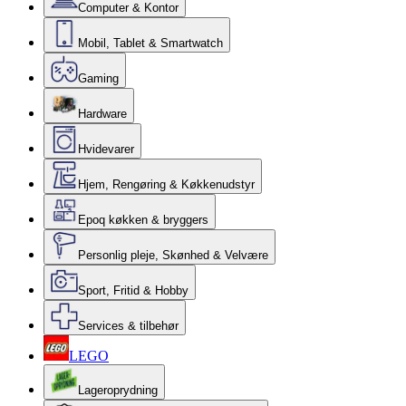
Computer & Kontor
Mobil, Tablet & Smartwatch
Gaming
Hardware
Hvidevarer
Hjem, Rengøring & Køkkenudstyr
Epoq køkken & bryggers
Personlig pleje, Skønhed & Velvære
Sport, Fritid & Hobby
Services & tilbehør
LEGO
Lageroprydning