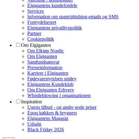
Elgigantens kundefordele
Services
Information om spam/phishing-emails og SMS
Fortrydelsesret
Elgigantens privatlivspolitik
Partner
Cookiepolitik
Om Elgiganten
Om Elkjøp Nordic
Om Elgiganten
Samfundsansvar
Presseinformation
Karriere i Elgiganten
Fødevarestyrelsen smiley
Elgigantens Kundeklub
Om Elgiganten Erhverv
Whistleblowing i organisationen
Inspiration
Ugens tilbud - og andre gode priser
Epoq køkken & bryggers
Elgigantens Magasin
Udsalg
Black Friday 2026