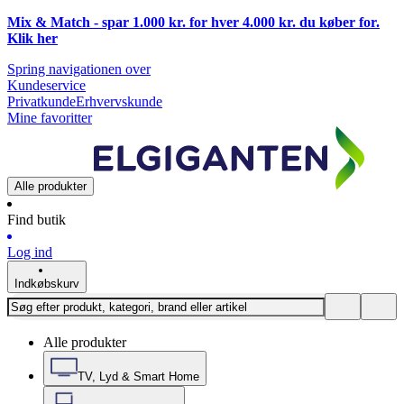
Mix & Match - spar 1.000 kr. for hver 4.000 kr. du køber for.
Klik
her
Spring navigationen over
Kundeservice
Privatkunde
Erhvervskunde
Mine favoritter
Alle produkter
Find butik
Log ind
Indkøbskurv
Alle produkter
TV, Lyd & Smart Home