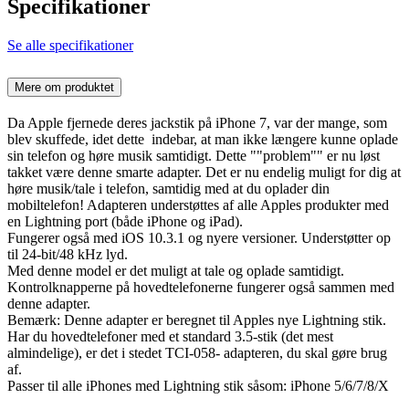
Specifikationer
Se alle specifikationer
Mere om produktet
Da Apple fjernede deres jackstik på iPhone 7, var der mange, som
blev skuffede, idet dette indebar, at man ikke længere kunne oplade
sin telefon og høre musik samtidigt. Dette ""problem"" er nu løst
takket være denne smarte adapter. Det er nu endelig muligt for dig at
høre musik/tale i telefon, samtidig med at du oplader din
mobiltelefon! Adapteren understøttes af alle Apples produkter med
en Lightning port (både iPhone og iPad).
Fungerer også med iOS 10.3.1 og nyere versioner. Understøtter op
til 24-bit/48 kHz lyd.
Med denne model er det muligt at tale og oplade samtidigt.
Kontrolknapperne på hovedtelefonerne fungerer også sammen med
denne adapter.
Bemærk: Denne adapter er beregnet til Apples nye Lightning stik.
Har du hovedtelefoner med et standard 3.5-stik (det mest
almindelige), er det i stedet TCI-058- adapteren, du skal gøre brug
af.
Passer til alle iPhones med Lightning stik såsom: iPhone 5/6/7/8/X