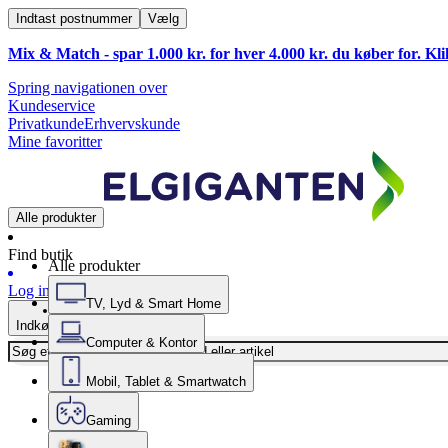
Indtast postnummer
Vælg
Mix & Match - spar 1.000 kr. for hver 4.000 kr. du køber for. Kl
Spring navigationen over
Kundeservice
Privatkunde
Erhvervskunde
Mine favoritter
Alle produkter
Find butik
Alle produkter
Log ind
TV, Lyd & Smart Home
Indkøbskurv
Computer & Kontor
Mobil, Tablet & Smartwatch
Gaming