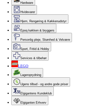
Hardware
Hvidevarer
Hjem, Rengøring & Køkkenudstyr
Epoq køkken & bryggers
Personlig pleje, Skønhed & Velvære
Sport, Fritid & Hobby
Services & tilbehør
LEGO
Lageroprydning
Ugens tilbud - og andre gode priser
Elgigantens Kundeklub
Elgiganten Erhverv