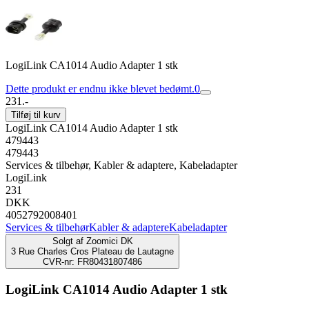
LogiLink CA1014 Audio Adapter 1 stk
Dette produkt er endnu ikke blevet bedømt.
0
231.-
Tilføj til kurv
LogiLink CA1014 Audio Adapter 1 stk
479443
479443
Services & tilbehør, Kabler & adaptere, Kabeladapter
LogiLink
231
DKK
4052792008401
Services & tilbehør
Kabler & adaptere
Kabeladapter
Solgt af
Zoomici DK
3 Rue Charles Cros Plateau de Lautagne
CVR-nr: FR80431807486
LogiLink CA1014 Audio Adapter 1 stk