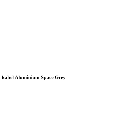
y
y
m kabel Aluminium Space Grey