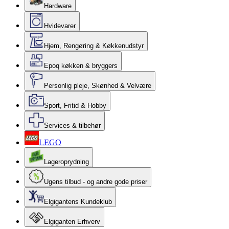
Hardware
Hvidevarer
Hjem, Rengøring & Køkkenudstyr
Epoq køkken & bryggers
Personlig pleje, Skønhed & Velvære
Sport, Fritid & Hobby
Services & tilbehør
LEGO
Lageroprydning
Ugens tilbud - og andre gode priser
Elgigantens Kundeklub
Elgiganten Erhverv