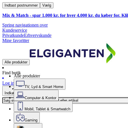
Indtast postnummer
Vælg
Mix & Match - spar 1.000 kr. for hver 4.000 kr. du køber for. Kl
Spring navigationen over
Kundeservice
Privatkunde
Erhvervskunde
Mine favoritter
Alle produkter
Find butik
Alle produkter
Log ind
TV, Lyd & Smart Home
Indkøbskurv
Computer & Kontor
Mobil, Tablet & Smartwatch
Gaming