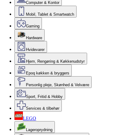
Computer & Kontor
Mobil, Tablet & Smartwatch
Gaming
Hardware
Hvidevarer
Hjem, Rengøring & Køkkenudstyr
Epoq køkken & bryggers
Personlig pleje, Skønhed & Velvære
Sport, Fritid & Hobby
Services & tilbehør
LEGO
Lageroprydning