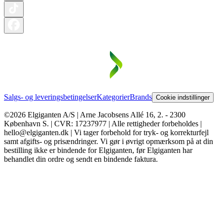
Salgs- og leveringsbetingelser
Kategorier
Brands
Cookie indstillinger
©2026 Elgiganten A/S | Arne Jacobsens Allé 16, 2. - 2300
København S. | CVR: 17237977 | Alle rettigheder forbeholdes |
hello@elgiganten.dk | Vi tager forbehold for tryk- og korrekturfejl
samt afgifts- og prisændringer. Vi gør i øvrigt opmærksom på at din
bestilling ikke er bindende for Elgiganten, før Elgiganten har
behandlet din ordre og sendt en bindende faktura.