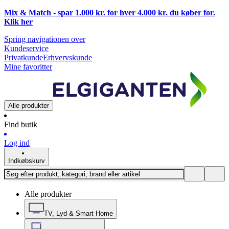
Mix & Match - spar 1.000 kr. for hver 4.000 kr. du køber for.
Klik
her
Spring navigationen over
Kundeservice
Privatkunde
Erhvervskunde
Mine favoritter
Alle produkter
Find butik
Log ind
Indkøbskurv
Alle produkter
TV, Lyd & Smart Home