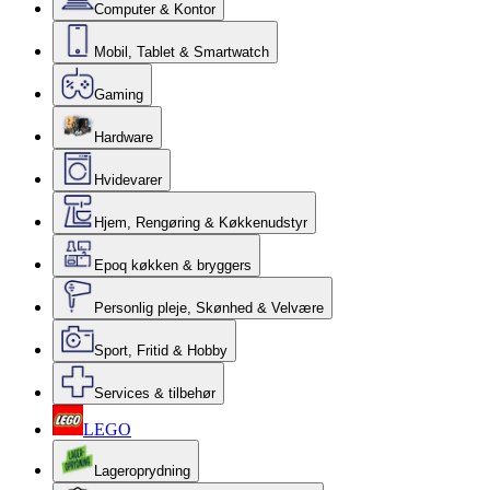
Computer & Kontor
Mobil, Tablet & Smartwatch
Gaming
Hardware
Hvidevarer
Hjem, Rengøring & Køkkenudstyr
Epoq køkken & bryggers
Personlig pleje, Skønhed & Velvære
Sport, Fritid & Hobby
Services & tilbehør
LEGO
Lageroprydning