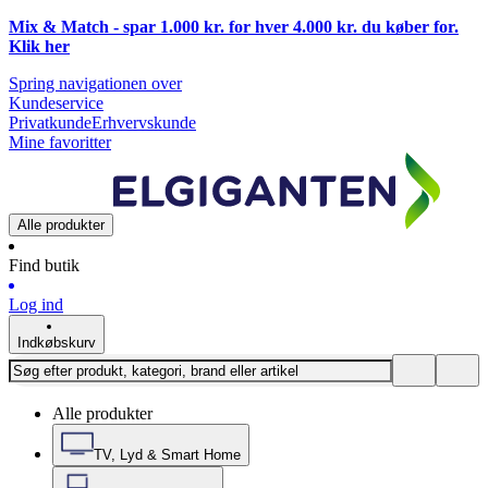
Mix & Match - spar 1.000 kr. for hver 4.000 kr. du køber for.
Klik
her
Spring navigationen over
Kundeservice
Privatkunde
Erhvervskunde
Mine favoritter
Alle produkter
Find butik
Log ind
Indkøbskurv
Alle produkter
TV, Lyd & Smart Home