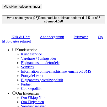
Vis sikkerhedsoplysninger
Hvad andre synes (28)
Dette produkt er blevet bedømt til 4.5 ud af 5
stjerner.
4.5
28
Klik & Hent
Annoncegaranti
Prismatch
Op
til 30 dages returret
Kundeservice
Kundeservice
Varehuse / åbningstider
Elgigantens kundefordele
Services
Information om spam/phishing-emails og SMS
Fortrydelsesret
Elgigantens privatlivspolitik
Partner
Cookiepolitik
Om Elgiganten
Om Elkjøp Nordic
Om Elgiganten
Samfundsansvar