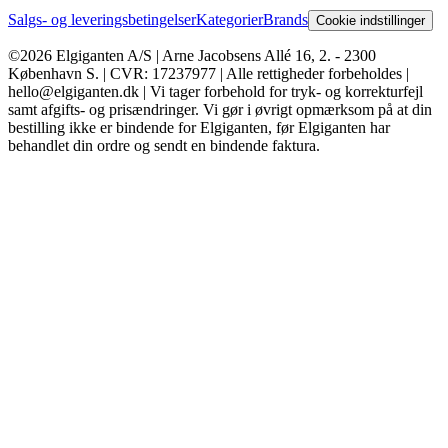
Salgs- og leveringsbetingelser
Kategorier
Brands
Cookie indstillinger
©2026 Elgiganten A/S | Arne Jacobsens Allé 16, 2. - 2300
København S. | CVR: 17237977 | Alle rettigheder forbeholdes |
hello@elgiganten.dk | Vi tager forbehold for tryk- og korrekturfejl
samt afgifts- og prisændringer. Vi gør i øvrigt opmærksom på at din
bestilling ikke er bindende for Elgiganten, før Elgiganten har
behandlet din ordre og sendt en bindende faktura.