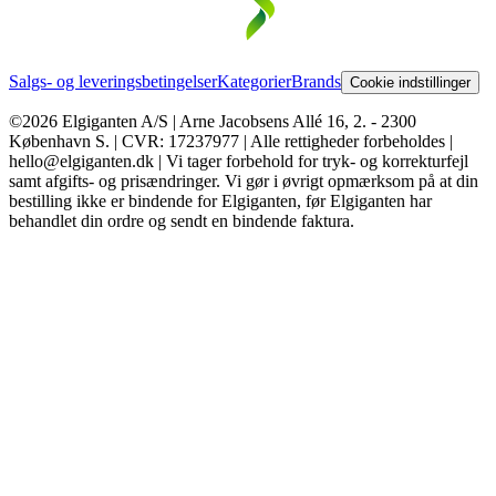
Salgs- og leveringsbetingelser
Kategorier
Brands
Cookie indstillinger
©2026 Elgiganten A/S | Arne Jacobsens Allé 16, 2. - 2300
København S. | CVR: 17237977 | Alle rettigheder forbeholdes |
hello@elgiganten.dk | Vi tager forbehold for tryk- og korrekturfejl
samt afgifts- og prisændringer. Vi gør i øvrigt opmærksom på at din
bestilling ikke er bindende for Elgiganten, før Elgiganten har
behandlet din ordre og sendt en bindende faktura.