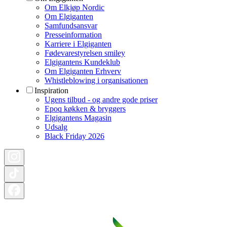
Om Elkjøp Nordic
Om Elgiganten
Samfundsansvar
Presseinformation
Karriere i Elgiganten
Fødevarestyrelsen smiley
Elgigantens Kundeklub
Om Elgiganten Erhverv
Whistleblowing i organisationen
Inspiration
Ugens tilbud - og andre gode priser
Epoq køkken & bryggers
Elgigantens Magasin
Udsalg
Black Friday 2026