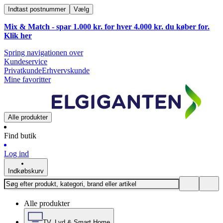
Indtast postnummer
Vælg
Mix & Match - spar 1.000 kr. for hver 4.000 kr. du køber for.
Klik
her
Spring navigationen over
Kundeservice
Privatkunde
Erhvervskunde
Mine favoritter
Alle produkter
Find butik
Log ind
Indkøbskurv
Alle produkter
TV, Lyd & Smart Home