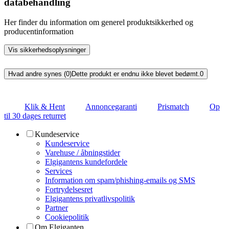
databehandling
Her finder du information om generel produktsikkerhed og
producentinformation
Vis sikkerhedsoplysninger
Hvad andre synes (0)
Dette produkt er endnu ikke blevet bedømt.
0
Klik & Hent
Annoncegaranti
Prismatch
Op
til 30 dages returret
Kundeservice
Kundeservice
Varehuse / åbningstider
Elgigantens kundefordele
Services
Information om spam/phishing-emails og SMS
Fortrydelsesret
Elgigantens privatlivspolitik
Partner
Cookiepolitik
Om Elgiganten