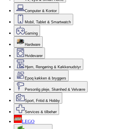
Computer & Kontor
Mobil, Tablet & Smartwatch
Gaming
Hardware
Hvidevarer
Hjem, Rengøring & Køkkenudstyr
Epoq køkken & bryggers
Personlig pleje, Skønhed & Velvære
Sport, Fritid & Hobby
Services & tilbehør
LEGO