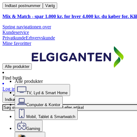
Indtast postnummer
Vælg
Mix & Match - spar 1.000 kr. for hver 4.000 kr. du køber for. Kl
Spring navigationen over
Kundeservice
Privatkunde
Erhvervskunde
Mine favoritter
Alle produkter
Find butik
Alle produkter
Log ind
TV, Lyd & Smart Home
Indkøbskurv
Computer & Kontor
Mobil, Tablet & Smartwatch
Gaming