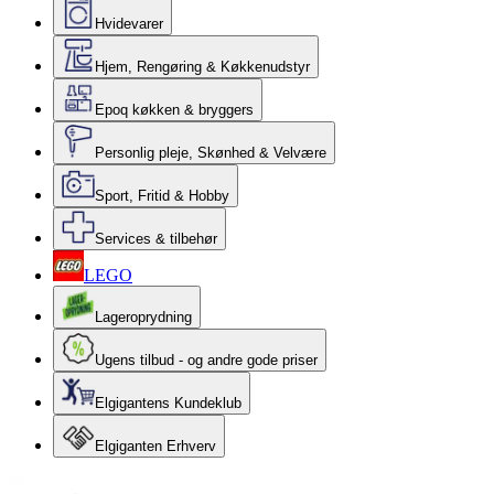
Hvidevarer
Hjem, Rengøring & Køkkenudstyr
Epoq køkken & bryggers
Personlig pleje, Skønhed & Velvære
Sport, Fritid & Hobby
Services & tilbehør
LEGO
Lageroprydning
Ugens tilbud - og andre gode priser
Elgigantens Kundeklub
Elgiganten Erhverv