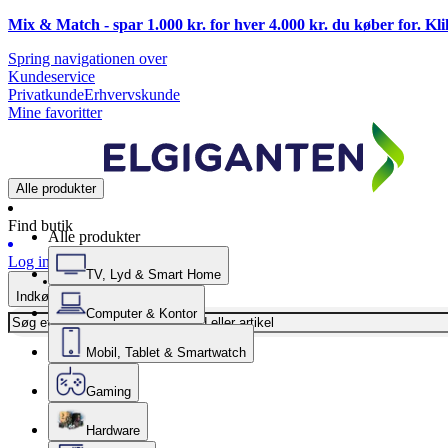
Mix & Match - spar 1.000 kr. for hver 4.000 kr. du køber for. Kl
Spring navigationen over
Kundeservice
Privatkunde
Erhvervskunde
Mine favoritter
Alle produkter
Find butik
Alle produkter
Log ind
TV, Lyd & Smart Home
Indkøbskurv
Computer & Kontor
Mobil, Tablet & Smartwatch
Gaming
Hardware