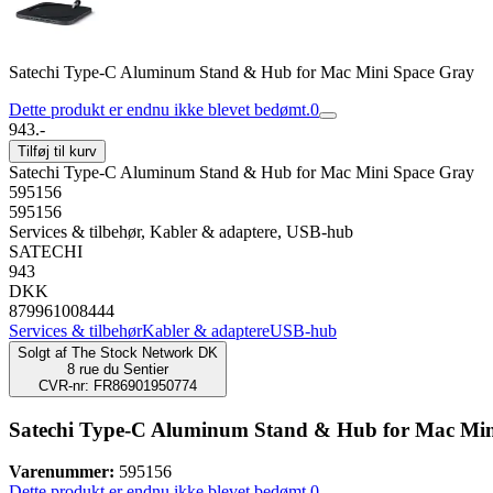
Satechi Type-C Aluminum Stand & Hub for Mac Mini Space Gray
Dette produkt er endnu ikke blevet bedømt.
0
943.-
Tilføj til kurv
Satechi Type-C Aluminum Stand & Hub for Mac Mini Space Gray
595156
595156
Services & tilbehør, Kabler & adaptere, USB-hub
SATECHI
943
DKK
879961008444
Services & tilbehør
Kabler & adaptere
USB-hub
Solgt af
The Stock Network DK
8 rue du Sentier
CVR-nr: FR86901950774
Satechi Type-C Aluminum Stand & Hub for Mac Min
Varenummer:
595156
Dette produkt er endnu ikke blevet bedømt.
0