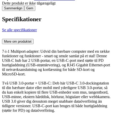
Dette produkt er ikke tilgængeligt
Sammenlign
Gem
Specifikationer
Se alle specifikationer
Mere om produktet
7-i-1 Multiport-adapter: Udvid din bærbare computer med en række
funktioner og funktioner - smart og smule samlat på et stal! Denne
USB-C hub har 2 USB-portar, en USB-C-port med støtte til PD
hurtigladdning (USB-strømlevering), og RJ45 Gigabit Ethernet-port
til netværksanslutning og kortlæsning for både SD-kort og
MicroSD-kort.
Två USB 3.0-portar + USB-C: Deb här USB-C 3.0-dockingstation
til din bærbare dator eller mobil med yderligere USB 3.0-portar, så
du kan enkelt kopiere til flere USB-enheder som mus, tangentbord,
USB-minne, ekstern hårddisk, hörlurar, högtalare eller webbkamera.
USB 3.0 giver dig dessutom meget snabbare dataöverföring än
tidligere versioner. USB-C-port kan bruges til både hurtigladdning
(støtte for PD) og dataöverföring.