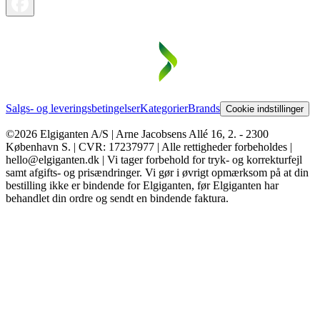
Salgs- og leveringsbetingelser
Kategorier
Brands
Cookie indstillinger
©2026 Elgiganten A/S | Arne Jacobsens Allé 16, 2. - 2300
København S. | CVR: 17237977 | Alle rettigheder forbeholdes |
hello@elgiganten.dk | Vi tager forbehold for tryk- og korrekturfejl
samt afgifts- og prisændringer. Vi gør i øvrigt opmærksom på at din
bestilling ikke er bindende for Elgiganten, før Elgiganten har
behandlet din ordre og sendt en bindende faktura.