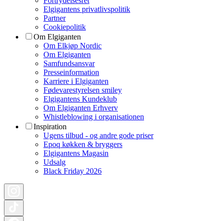
Fortrydelsesret
Elgigantens privatlivspolitik
Partner
Cookiepolitik
Om Elgiganten
Om Elkjøp Nordic
Om Elgiganten
Samfundsansvar
Presseinformation
Karriere i Elgiganten
Fødevarestyrelsen smiley
Elgigantens Kundeklub
Om Elgiganten Erhverv
Whistleblowing i organisationen
Inspiration
Ugens tilbud - og andre gode priser
Epoq køkken & bryggers
Elgigantens Magasin
Udsalg
Black Friday 2026