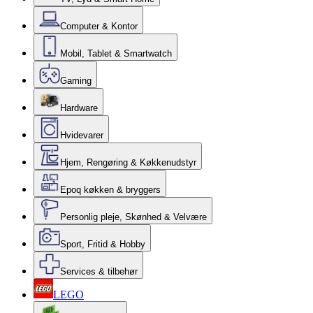
Computer & Kontor
Mobil, Tablet & Smartwatch
Gaming
Hardware
Hvidevarer
Hjem, Rengøring & Køkkenudstyr
Epoq køkken & bryggers
Personlig pleje, Skønhed & Velvære
Sport, Fritid & Hobby
Services & tilbehør
LEGO