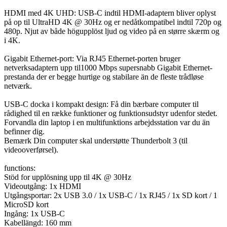
HDMI med 4K UHD: USB-C indtil HDMI-adaptern bliver oplyst
på op til UltraHD 4K @ 30Hz og er nedåtkompatibel indtil 720p og
480p. Njut av både högupplöst ljud og video på en større skærm og
i 4K.
Gigabit Ethernet-port: Via RJ45 Ethernet-porten bruger
netverksadaptern upp til1000 Mbps supersnabb Gigabit Ethernet-
prestanda der er begge hurtige og stabilare än de fleste trådløse
netværk.
USB-C docka i kompakt design: Få din bærbare computer til
rådighed til en række funktioner og funktionsudstyr udenfor stedet.
Forvandla din laptop i en multifunktions arbejdsstation var du än
befinner dig.
Bemærk Din computer skal understøtte Thunderbolt 3 (til
videooverførsel).
functions:
Stöd for upplösning upp til 4K @ 30Hz
Videoutgång: 1x HDMI
Utgångsportar: 2x USB 3.0 / 1x USB-C / 1x RJ45 / 1x SD kort / 1
MicroSD kort
Ingång: 1x USB-C
Kabellängd: 160 mm