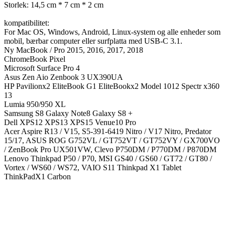
Storlek: 14,5 cm * 7 cm * 2 cm
kompatibilitet:
For Mac OS, Windows, Android, Linux-system og alle enheder som
mobil, bærbar computer eller surfplatta med USB-C 3.1.
Ny MacBook / Pro 2015, 2016, 2017, 2018
ChromeBook Pixel
Microsoft Surface Pro 4
Asus Zen Aio Zenbook 3 UX390UA
HP Pavilionx2 EliteBook G1 EliteBookx2 Model 1012 Spectr x360
13
Lumia 950/950 XL
Samsung S8 Galaxy Note8 Galaxy S8 +
Dell XPS12 XPS13 XPS15 Venue10 Pro
Acer Aspire R13 / V15, S5-391-6419 Nitro / V17 Nitro, Predator
15/17, ASUS ROG G752VL / GT752VT / GT752VY / GX700VO
/ ZenBook Pro UX501VW, Clevo P750DM / P770DM / P870DM
Lenovo Thinkpad P50 / P70, MSI GS40 / GS60 / GT72 / GT80 /
Vortex / WS60 / WS72, VAIO S11 Thinkpad X1 Tablet
ThinkPadX1 Carbon