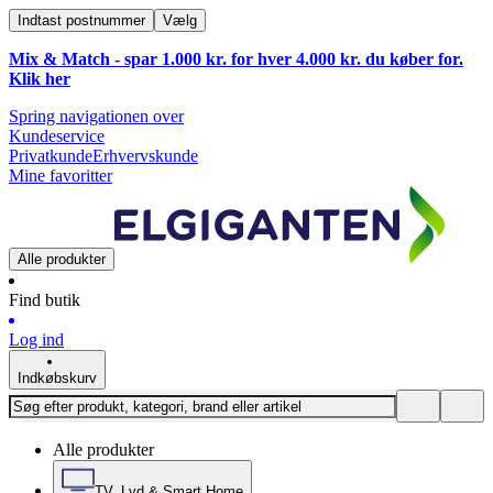
Indtast postnummer
Vælg
Mix & Match - spar 1.000 kr. for hver 4.000 kr. du køber for.
Klik
her
Spring navigationen over
Kundeservice
Privatkunde
Erhvervskunde
Mine favoritter
Alle produkter
Find butik
Log ind
Indkøbskurv
Alle produkter
TV, Lyd & Smart Home