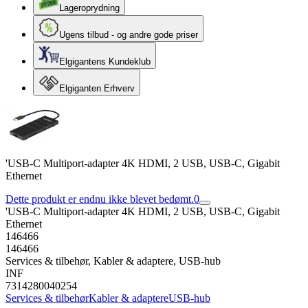
Lageroprydning
Ugens tilbud - og andre gode priser
Elgigantens Kundeklub
Elgiganten Erhverv
'USB-C Multiport-adapter 4K HDMI, 2 USB, USB-C, Gigabit
Ethernet
Dette produkt er endnu ikke blevet bedømt.
0
'USB-C Multiport-adapter 4K HDMI, 2 USB, USB-C, Gigabit
Ethernet
146466
146466
Services & tilbehør, Kabler & adaptere, USB-hub
INF
7314280040254
Services & tilbehør
Kabler & adaptere
USB-hub